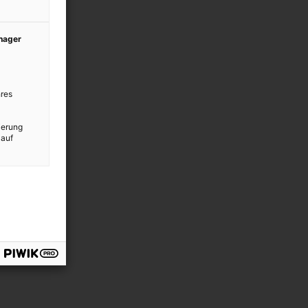
anager
res
ierung
 auf