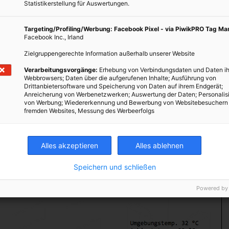
Statistikerstellung für Auswertungen.
en können die Besucherinnen und Besucher dann in der kühlen
es modulares Verschattungssystem, Ventilatoren und zusätzlicher
Targeting/Profiling/Werbung: Facebook Pixel - via PiwikPRO Tag M
de Sinnerlebnis.
Facebook Inc., Irland
Nacht besucht werden, denn durch die ganz eigene Hülle wirkt der
Zielgruppengerechte Information außerhalb unserer Website
Während untertags die Sonnenstrahlung auf der Hülle reflektiert
Verarbeitungsvorgänge:
Erhebung von Verbindungsdaten und Daten ih
chts durchsichtig und die Blätter zum Greifen nahe.
Webbrowsers; Daten über die aufgerufenen Inhalte; Ausführung von
Drittanbietersoftware und Speicherung von Daten auf ihrem Endgerät;
Anreicherung von Werbenetzwerken; Auswertung der Daten; Personalis
von Werbung; Wiedererkennung und Bewerbung von Websitebesuchern
fremden Websites, Messung des Werbeerfolgs
Alles akzeptieren
Alles ablehnen
Speichern und schließen
Powered by