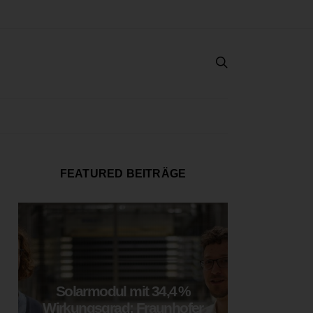
FEATURED BEITRÄGE
Solarmodul mit 34,4 %
LOOP
Wirkungsgrad: Fraunhofer
München