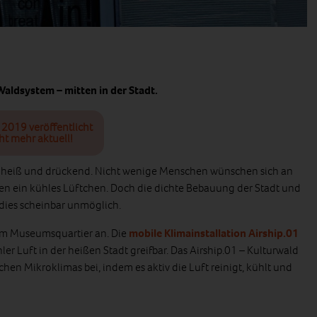
aldsystem – mitten in der Stadt.
i 2019 veröffentlicht
ht mehr aktuell!
 heiß und drückend. Nicht wenige Menschen wünschen sich an
n ein kühles Lüftchen. Doch die dichte Bebauung der Stadt und
dies scheinbar unmöglich.
“ im Museumsquartier an. Die
mobile Klimainstallation Airship.01
r Luft in der heißen Stadt greifbar. Das Airship.01 – Kulturwald
chen Mikroklimas bei, indem es aktiv die Luft reinigt, kühlt und