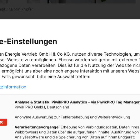
dit: Pia Minixhofer
Breathe Earth Collective
entwickelte die neuartige Kombination
e-Einstellungen
chnologie für den Österreich Pavillon der EXPO 2015 in Mailand.
usammenarbeit mit Green4Cities, dem Museumsquartier, den
en Energie Vertrieb GmbH & Co KG
, nutzen diverse
Technologien
, um
eser Website zu ermöglichen. Ebenso würden wir gerne mit externen 
ovation Capital (UNIC), der Österreich Werbung und der Stadt
zogene Daten verarbeiten. Dies ist für die Nutzung der Website nic
lt. Der Prototyp ist erst der Beginn, um langfristig hybride
 ermöglicht uns aber eine noch engere Interaktion mit unseren Websi
n Kontext zu installieren.
 Falls gewünscht, bitte eine Auswahl treffen:
zinformation
Analyse & Statistik: PiwikPRO Analytics - via PiwikPRO Tag Manager
Piwik PRO GmbH, Deutschland
Anonyme Auswertung zur Fehlerbehebung und Weiterentwicklung
eines Kaltluftsees angelehnt. In dem ca. fünf Meter großen Raum
Verarbeitungsvorgänge:
Erhebung von Verbindungsdaten, Daten Ihres
und etwa 300 Stauden. Die Evapotranspiration des kleinen Waldes
Webbrowsers und Daten über die aufgerufenen Inhalte; Ausführung von
grund des großen Raumvolumens von oben herabsinkt. Im unteren
Analysesoftware und die Speicherung von Daten auf Ihrem Endgerät;