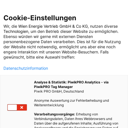
Cookie-Einstellungen
Wir, die
Wien Energie Vertrieb GmbH & Co KG
, nutzen diverse
TECH
MOBILITÄT
Technologien
, um den Betrieb dieser Website zu ermöglichen.
Ebenso würden wir gerne mit externen Diensten
Das Elektroauto zum
personenbezogene Daten verarbeiten. Dies ist für die Nutzung
der Website nicht notwendig, ermöglicht uns aber eine noch
engere Interaktion mit unseren Website-Besuchern. Falls
Betanken
gewünscht, bitte eine Auswahl treffen:
Datenschutzinformation
17. FEBRUAR 2014
2 MINUTEN LESEZEIT
Analyse & Statistik: PiwikPRO Analytics - via
PiwikPRO Tag Manager
Piwik PRO GmbH, Deutschland
Anonyme Auswertung zur Fehlerbehebung und
Weiterentwicklung
Verarbeitungsvorgänge:
Erhebung von
Verbindungsdaten, Daten Ihres Webbrowsers und
Daten über die aufgerufenen Inhalte; Ausführung von
Analysesoftware und die Speicherung von Daten auf