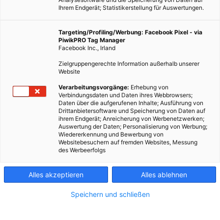
Ihrem Endgerät; Statistikerstellung für Auswertungen.
Targeting/Profiling/Werbung: Facebook Pixel - via
PiwikPRO Tag Manager
Facebook Inc., Irland
Zielgruppengerechte Information außerhalb unserer
Website
Verarbeitungsvorgänge:
Erhebung von
Verbindungsdaten und Daten ihres Webbrowsers;
Daten über die aufgerufenen Inhalte; Ausführung von
Am Genfer Autosalon stellt nanoFLOWCELL® ihren ersten
Drittanbietersoftware und Speicherung von Daten auf
Prototypen vor: die eSportlimousine QUANT. Ein Fahrzeug,
ihrem Endgerät; Anreicherung von Werbenetzwerken;
Auswertung der Daten; Personalisierung von Werbung;
konzipiert rund um ein neuartiges elektrisches
Wiedererkennung und Bewerbung von
Antriebssystem basierend auf der firmeneigenen flow-cell
Websitebesuchern auf fremden Websites, Messung
des Werbeerfolgs
Technologie. Der Ruf des Entwicklers und Erfinders Nunzio La
Vecchia, der hinter dem Auto steht, lässt an der Seriosität
Alles akzeptieren
Alles ablehnen
des Unterfangens aber zweifeln.
Speichern und schließen
Dieser Artikel wurde am 17. Februar 2014 veröffentlicht
und ist möglicherweise nicht mehr aktuell!