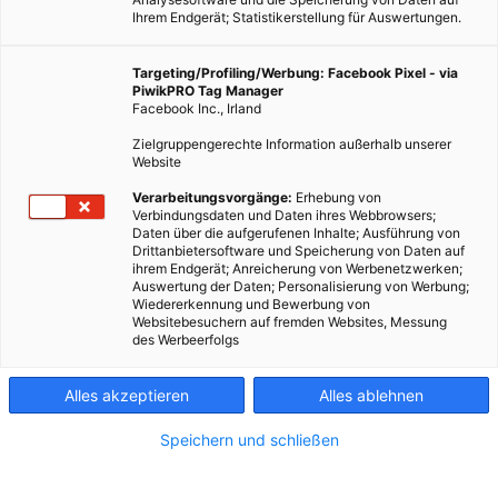
Ihrem Endgerät; Statistikerstellung für Auswertungen.
Targeting/Profiling/Werbung: Facebook Pixel - via
PiwikPRO Tag Manager
Facebook Inc., Irland
Zielgruppengerechte Information außerhalb unserer
Website
Etwas mehr Intelligenz würde der Heizung durchaus nicht
Verarbeitungsvorgänge:
Erhebung von
Verbindungsdaten und Daten ihres Webbrowsers;
schaden. Spätestens beim Anblick der jährlichen
Daten über die aufgerufenen Inhalte; Ausführung von
Energiekostenabrechnung stimmt man zu. Ein smarte
Drittanbietersoftware und Speicherung von Daten auf
ihrem Endgerät; Anreicherung von Werbenetzwerken;
Heizungssteuerung kann Kosten sparen.
Auswertung der Daten; Personalisierung von Werbung;
Wiedererkennung und Bewerbung von
Websitebesuchern auf fremden Websites, Messung
Dieser Artikel wurde am 17. Februar 2014 veröffentlicht
des Werbeerfolgs
und ist möglicherweise nicht mehr aktuell!
Alles akzeptieren
Alles ablehnen
Ein präzise programmierbarer elektronischer Thermostat kann
helfen, Heizkosten zu sparen. Man weiß genau, welche
Speichern und schließen
Temperatur eingestellt ist, während ältere Modelle lediglich
eine grobe Schätzung erlauben und beim Ein- und Ausschalten