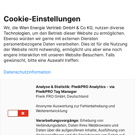
Cookie-Einstellungen
Wir, die
Wien Energie Vertrieb GmbH & Co KG
, nutzen diverse
LEBEN
Technologien
, um den Betrieb dieser Website zu ermöglichen.
Ebenso würden wir gerne mit externen Diensten
Good News: Smarte
personenbezogene Daten verarbeiten. Dies ist für die Nutzung
der Website nicht notwendig, ermöglicht uns aber eine noch
engere Interaktion mit unseren Website-Besuchern. Falls
Heizungssteuerung
gewünscht, bitte eine Auswahl treffen:
Datenschutzinformation
mit tado
Analyse & Statistik: PiwikPRO Analytics - via
PiwikPRO Tag Manager
17. FEBRUAR 2014
2 MINUTEN LESEZEIT
Piwik PRO GmbH, Deutschland
Anonyme Auswertung zur Fehlerbehebung und
Weiterentwicklung
Verarbeitungsvorgänge:
Erhebung von
Verbindungsdaten, Daten Ihres Webbrowsers und
Daten über die aufgerufenen Inhalte; Ausführung von
Analysesoftware und die Speicherung von Daten auf