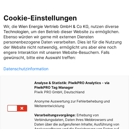
Cookie-Einstellungen
Wir, die
Wien Energie Vertrieb GmbH & Co KG
, nutzen diverse
TECH
Technologien
, um den Betrieb dieser Website zu ermöglichen.
Ebenso würden wir gerne mit externen Diensten
EasyHome control:
personenbezogene Daten verarbeiten. Dies ist für die Nutzung
der Website nicht notwendig, ermöglicht uns aber eine noch
engere Interaktion mit unseren Website-Besuchern. Falls
Smart Home Projekt
gewünscht, bitte eine Auswahl treffen:
Datenschutzinformation
aus Wien
Analyse & Statistik: PiwikPRO Analytics - via
PiwikPRO Tag Manager
22. NOVEMBER 2012
2 MINUTEN LESEZEIT
Piwik PRO GmbH, Deutschland
Anonyme Auswertung zur Fehlerbehebung und
Weiterentwicklung
Verarbeitungsvorgänge:
Erhebung von
Verbindungsdaten, Daten Ihres Webbrowsers und
Daten über die aufgerufenen Inhalte; Ausführung von
Analysesoftware und die Speicherung von Daten auf