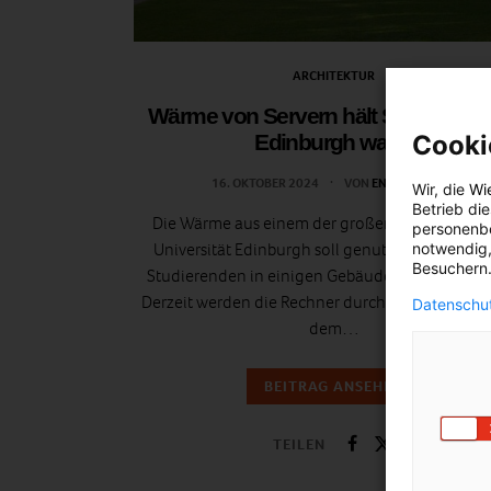
ARCHITEKTUR
Wärme von Servern hält Studierende
Cooki
Edinburgh warm
16. OKTOBER 2024
VON
ENERGIELEBEN
Wir, die
Wi
Betrieb di
Die Wärme aus einem der großen Serverräume
personenbe
Universität Edinburgh soll genutzt werden, um
notwendig,
Besuchern.
Studierenden in einigen Gebäuden warm zu hal
Derzeit werden die Rechner durch Kühlaggregat
Datenschut
dem…
BEITRAG ANSEHEN
TEILEN