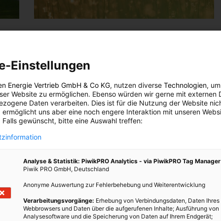
ARCHITEKTUR
 in
Die Sommerhitze speichern
e-Einstellungen
22. APRIL 2024
VON
ENERGIELEBEN
en Energie Vertrieb GmbH & Co KG
, nutzen diverse
Technologien
, um
Wer denkt nicht an frostig kalten Tagen an die
eser Website zu ermöglichen. Ebenso würden wir gerne mit externen 
 der
drückende Sommerhitze, die in Großstädten das Leben
zogene Daten verarbeiten. Dies ist für die Nutzung der Website nic
 die
schwer und immer öfter unerträglich macht? Es wäre
 ermöglicht uns aber eine noch engere Interaktion mit unseren Websi
 Falls gewünscht, bitte eine Auswahl treffen:
ten.
doch großartig, sie für den Winter…
e auf
zinformation
BEITRAG ANSEHEN
Analyse & Statistik: PiwikPRO Analytics - via PiwikPRO Tag Manager
Piwik PRO GmbH, Deutschland
TEILEN
Anonyme Auswertung zur Fehlerbehebung und Weiterentwicklung
Verarbeitungsvorgänge:
Erhebung von Verbindungsdaten, Daten Ihres
Webbrowsers und Daten über die aufgerufenen Inhalte; Ausführung von
Analysesoftware und die Speicherung von Daten auf Ihrem Endgerät;