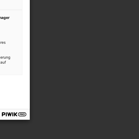
anager
res
ierung
 auf