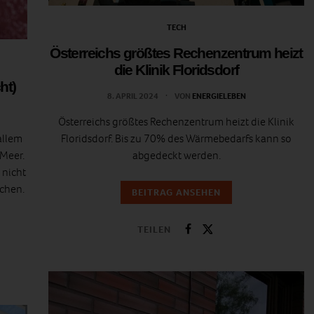
TECH
Österreichs größtes Rechenzentrum heizt
die Klinik Floridsdorf
ht)
8. APRIL 2024
VON
ENERGIELEBEN
Österreichs größtes Rechenzentrum heizt die Klinik
allem
Floridsdorf. Bis zu 70% des Wärmebedarfs kann so
 Meer.
abgedeckt werden.
 nicht
chen.
BEITRAG ANSEHEN
TEILEN