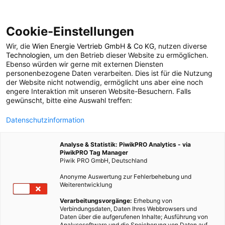
Cookie-Einstellungen
Wir, die
Wien Energie Vertrieb GmbH & Co KG
, nutzen diverse
STROM & WÄRME
Technologien
, um den Betrieb dieser Website zu ermöglichen.
Ebenso würden wir gerne mit externen Diensten
Schritt für Schritt zur
personenbezogene Daten verarbeiten. Dies ist für die Nutzung
der Website nicht notwendig, ermöglicht uns aber eine noch
engere Interaktion mit unseren Website-Besuchern. Falls
Wärmepumpe
gewünscht, bitte eine Auswahl treffen:
Datenschutzinformation
17. FEBRUAR 2014
2 MINUTEN LESEZEIT
Analyse & Statistik: PiwikPRO Analytics - via
PiwikPRO Tag Manager
Piwik PRO GmbH, Deutschland
Anonyme Auswertung zur Fehlerbehebung und
Weiterentwicklung
Verarbeitungsvorgänge:
Erhebung von
Verbindungsdaten, Daten Ihres Webbrowsers und
Daten über die aufgerufenen Inhalte; Ausführung von
Analysesoftware und die Speicherung von Daten auf