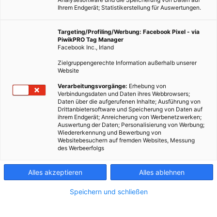
Ihrem Endgerät; Statistikerstellung für Auswertungen.
Targeting/Profiling/Werbung: Facebook Pixel - via
PiwikPRO Tag Manager
Facebook Inc., Irland
Zielgruppengerechte Information außerhalb unserer
Website
Welche Wärmepumpe ist die richtige? Welche
Verarbeitungsvorgänge:
Erhebung von
Verbindungsdaten und Daten ihres Webbrowsers;
Voraussetzungen müssen erfüllt werden? Wir begleiten dich
Daten über die aufgerufenen Inhalte; Ausführung von
Schritt für Schritt zur Wärmepumpe!
Drittanbietersoftware und Speicherung von Daten auf
ihrem Endgerät; Anreicherung von Werbenetzwerken;
Auswertung der Daten; Personalisierung von Werbung;
Dieser Artikel wurde am 17. Februar 2014 veröffentlicht
Wiedererkennung und Bewerbung von
und ist möglicherweise nicht mehr aktuell!
Websitebesuchern auf fremden Websites, Messung
des Werbeerfolgs
Wärmepumpen nutzen die Wärmeenergie der Sonne- und
Alles akzeptieren
Alles ablehnen
zwar aus ihrem direkten Umfeld: So werden Luft, Wasser und
Erde zu den Bezugsquellen für Heizung und Warmwasser.
Speichern und schließen
Mithilfe der Wärmepumpe kann die Vision einer selbständigen
Energieversorgung im Eigenheim Wirklichkeit werden. Unsere