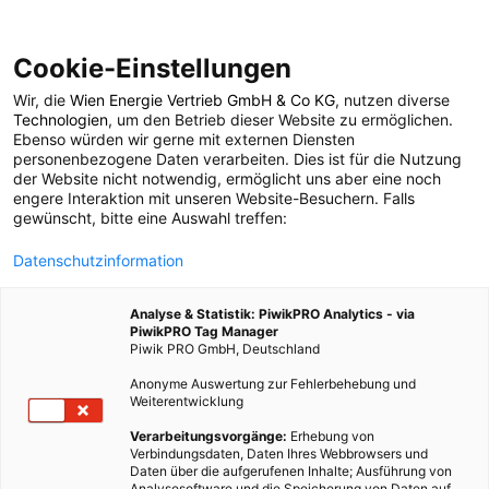
Cookie-Einstellungen
Wir, die
Wien Energie Vertrieb GmbH & Co KG
, nutzen diverse
POSTS BY TAG
Technologien
, um den Betrieb dieser Website zu ermöglichen.
Ebenso würden wir gerne mit externen Diensten
Cloud Computing
personenbezogene Daten verarbeiten. Dies ist für die Nutzung
der Website nicht notwendig, ermöglicht uns aber eine noch
engere Interaktion mit unseren Website-Besuchern. Falls
gewünscht, bitte eine Auswahl treffen:
4 BEITRÄGE
Datenschutzinformation
Analyse & Statistik: PiwikPRO Analytics - via
PiwikPRO Tag Manager
Piwik PRO GmbH, Deutschland
Anonyme Auswertung zur Fehlerbehebung und
Weiterentwicklung
Verarbeitungsvorgänge:
Erhebung von
Verbindungsdaten, Daten Ihres Webbrowsers und
Daten über die aufgerufenen Inhalte; Ausführung von
Analysesoftware und die Speicherung von Daten auf