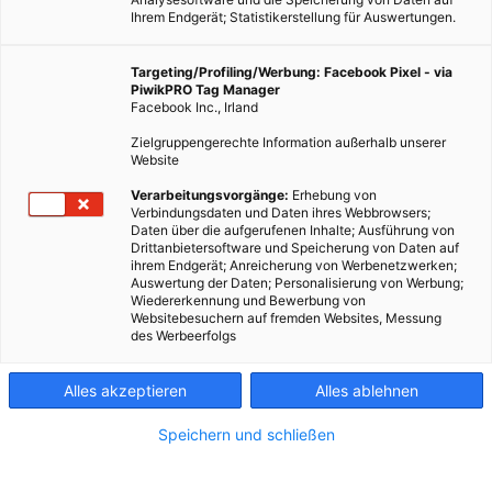
Ihrem Endgerät; Statistikerstellung für Auswertungen.
Targeting/Profiling/Werbung: Facebook Pixel - via
PiwikPRO Tag Manager
Facebook Inc., Irland
Zielgruppengerechte Information außerhalb unserer
Website
Schnee… die Idee wird langsam wieder real. Seit Oktober
Verarbeitungsvorgänge:
Erhebung von
Verbindungsdaten und Daten ihres Webbrowsers;
schon muss wieder eingeheizt werden. Gut also, wenn man
Daten über die aufgerufenen Inhalte; Ausführung von
weiß, wie man es macht, um es schön warm zu haben und
Drittanbietersoftware und Speicherung von Daten auf
ihrem Endgerät; Anreicherung von Werbenetzwerken;
dabei doch Ressourcen und Heizkosten zu sparen. Heizen,
Auswertung der Daten; Personalisierung von Werbung;
gewusst wie:
Wiedererkennung und Bewerbung von
Websitebesuchern auf fremden Websites, Messung
des Werbeerfolgs
Dieser Artikel wurde am 13. November 2013 veröffentlicht
und ist möglicherweise nicht mehr aktuell!
Alles akzeptieren
Alles ablehnen
Auch wenn einer hart im Nehmen ist und mit Kälte gut
Speichern und schließen
umgehen kann: der Start der Heizsaison lässt sich
realistischerweise nicht mehr lange hinauszögern. Doch