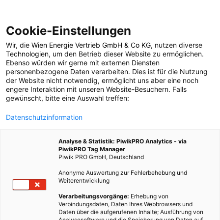
Cookie-Einstellungen
Wir, die
Wien Energie Vertrieb GmbH & Co KG
, nutzen diverse
LEBEN
Technologien
, um den Betrieb dieser Website zu ermöglichen.
Ebenso würden wir gerne mit externen Diensten
Richtig heizen – so
personenbezogene Daten verarbeiten. Dies ist für die Nutzung
der Website nicht notwendig, ermöglicht uns aber eine noch
engere Interaktion mit unseren Website-Besuchern. Falls
wird’s gemacht
gewünscht, bitte eine Auswahl treffen:
Datenschutzinformation
13. NOVEMBER 2013
4 MINUTEN LESEZEIT
Analyse & Statistik: PiwikPRO Analytics - via
PiwikPRO Tag Manager
Piwik PRO GmbH, Deutschland
Anonyme Auswertung zur Fehlerbehebung und
Weiterentwicklung
Verarbeitungsvorgänge:
Erhebung von
Verbindungsdaten, Daten Ihres Webbrowsers und
Daten über die aufgerufenen Inhalte; Ausführung von
Analysesoftware und die Speicherung von Daten auf