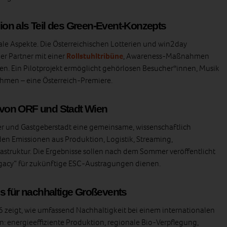
usion als Teil des Green‑Event‑Konzepts
ale Aspekte. Die Österreichischen Lotterien und win2day
er Partner mit einer
Rollstuhltribüne
, Awareness‑Maßnahmen
. Ein Pilotprojekt ermöglicht gehörlosen Besucher*innen, Musik
hmen – eine Österreich‑Premiere.
von ORF und Stadt Wien
ter und Gastgeberstadt eine gemeinsame, wissenschaftlich
rden Emissionen aus Produktion, Logistik, Streaming,
astruktur. Die Ergebnisse sollen nach dem Sommer veröffentlicht
egacy“ für zukünftige ESC‑Austragungen dienen.
s für nachhaltige Großevents
 zeigt, wie umfassend Nachhaltigkeit bei einem internationalen
 energieeffiziente Produktion, regionale Bio‑Verpflegung,