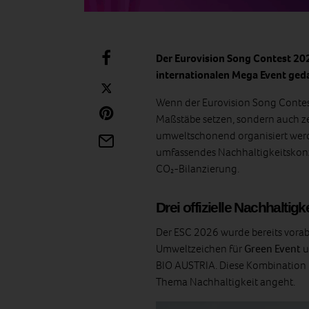
Der Eurovision Song Contest 202
internationalen Mega Event ge
Wenn der Eurovision Song Contest
Maßstäbe setzen, sondern auch ze
umweltschonend organisiert werd
umfassendes Nachhaltigkeitskonze
CO₂‑Bilanzierung.
Drei offizielle Nachhaltigk
Der ESC 2026 wurde bereits vorab
Umweltzeichen für
Green Event
u
BIO AUSTRIA. Diese Kombination i
Thema Nachhaltigkeit angeht.