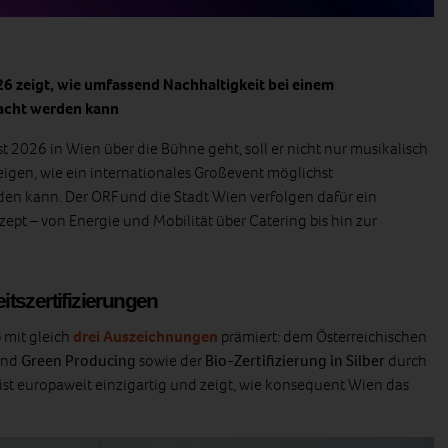
6 zeigt, wie umfassend Nachhaltigkeit bei einem
dacht werden kann
 2026 in Wien über die Bühne geht, soll er nicht nur musikalisch
igen, wie ein internationales Großevent möglichst
en kann. Der ORF und die Stadt Wien verfolgen dafür ein
pt – von Energie und Mobilität über Catering bis hin zur
eitszertifizierungen
 mit gleich
drei Auszeichnungen
prämiert: dem Österreichischen
nd
Green Producing
sowie der
Bio‑Zertifizierung in Silber
durch
st europaweit einzigartig und zeigt, wie konsequent Wien das