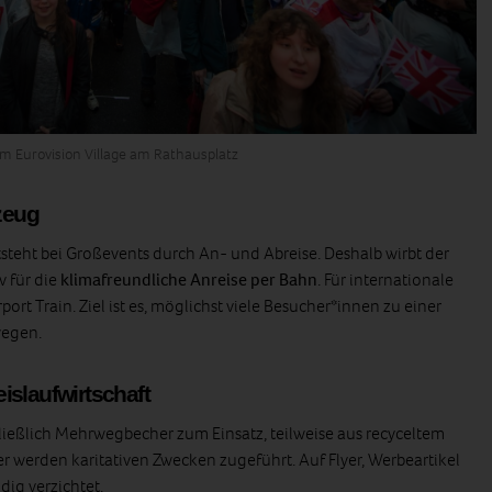
om Eurovision Village am Rathausplatz
gzeug
tsteht bei Großevents durch An- und Abreise. Deshalb wirbt der
 für die
klimafreundliche Anreise per Bahn
. Für internationale
port Train. Ziel ist es, möglichst viele Besucher*innen zu einer
wegen.
islaufwirtschaft
ießlich Mehrwegbecher zum Einsatz, teilweise aus recyceltem
r werden karitativen Zwecken zugeführt. Auf Flyer, Werbeartikel
dig verzichtet.