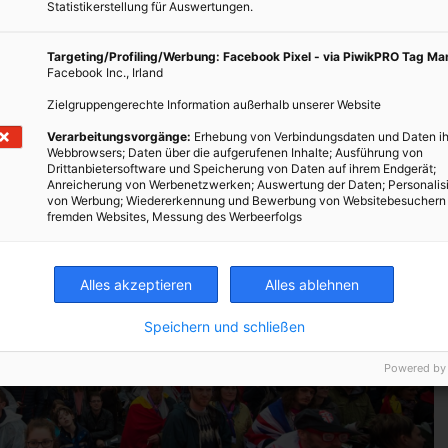
Statistikerstellung für Auswertungen.
eriesysteme statt Dieselgeneratoren
, was Emissionen und Lärm
Targeting/Profiling/Werbung: Facebook Pixel - via PiwikPRO Tag M
Facebook Inc., Irland
t bezieht
100 % erneuerbaren Strom
, ein Teil davon aus der
Zielgruppengerechte Information außerhalb unserer Website
Verarbeitungsvorgänge:
Erhebung von Verbindungsdaten und Daten ih
Webbrowsers; Daten über die aufgerufenen Inhalte; Ausführung von
Drittanbietersoftware und Speicherung von Daten auf ihrem Endgerät;
Anreicherung von Werbenetzwerken; Auswertung der Daten; Personalis
von Werbung; Wiedererkennung und Bewerbung von Websitebesuchern
fremden Websites, Messung des Werbeerfolgs
Alles akzeptieren
Alles ablehnen
Speichern und schließen
Powered by