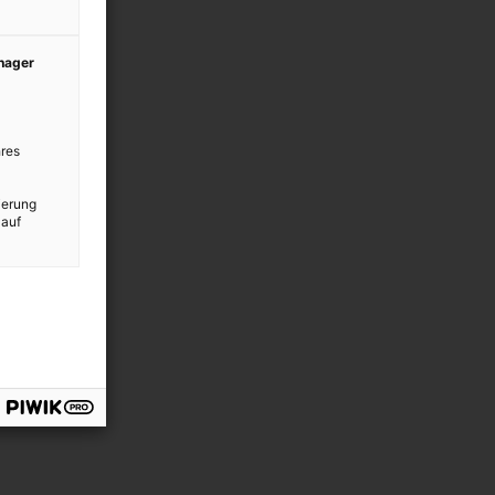
anager
res
ierung
 auf