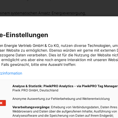
f einem systematischen Ansatz: Energieversorgung,
ng, Beschaffung und Mobilität wurden nach klaren
esetzt.
e-Einstellungen
projekt
en Energie Vertrieb GmbH & Co KG
, nutzen diverse
Technologien
, um
pflegung. Der ORF setzt beim Catering für Crew, Delegationen,
eser Website zu ermöglichen. Ebenso würden wir gerne mit externen 
zogene Daten verarbeiten. Dies ist für die Nutzung der Website nic
destens 60% Bio‑Lebensmittel
– tatsächlich erreicht wurden
 ermöglicht uns aber eine noch engere Interaktion mit unseren Websi
er ESC die Anforderungen des Umweltzeichens und wird zu einem
 Falls gewünscht, bitte eine Auswahl treffen:
en Bio‑Landwirtschaft
.
zinformation
 streng kontrolliert: Bio Austria und die Austria Bio Garantie
 sicher, dass regionale Betriebe profitieren.
Analyse & Statistik: PiwikPRO Analytics - via PiwikPRO Tag Manager
Piwik PRO GmbH, Deutschland
Anonyme Auswertung zur Fehlerbehebung und Weiterentwicklung
oduktion und LED‑Bühne
Verarbeitungsvorgänge:
Erhebung von Verbindungsdaten, Daten Ihres
ommt eine vollständig LED‑ und lasergestützte
Webbrowsers und Daten über die aufgerufenen Inhalte; Ausführung von
Das reduziert Energieverbrauch und Abwärme erheblich. Als
Analysesoftware und die Speicherung von Daten auf Ihrem Endgerät;