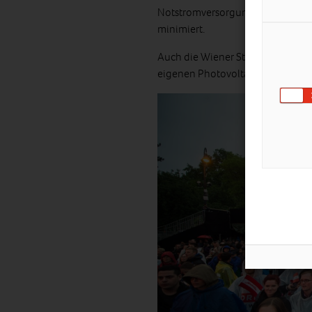
Notstromversorgung dienen
Batt
minimiert.
Auch die Wiener Stadthalle selbs
eigenen Photovoltaikanlage.