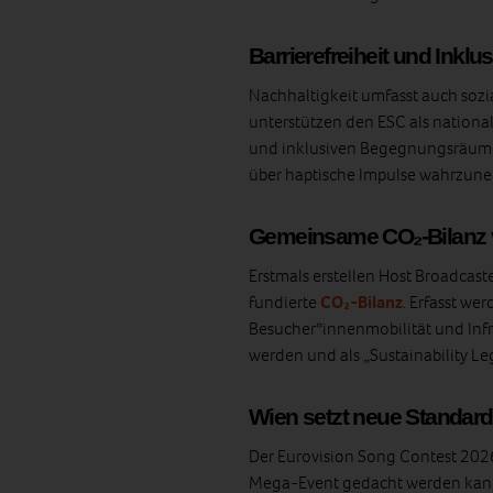
Barrierefreiheit und Inkl
Nachhaltigkeit umfasst auch sozi
unterstützen den ESC als national
und inklusiven Begegnungsräumen
über haptische Impulse wahrzune
Gemeinsame CO₂‑Bilanz 
Erstmals erstellen Host Broadcas
fundierte
CO₂‑Bilanz
. Erfasst we
Besucher*innenmobilität und Infr
werden und als „Sustainability L
Wien setzt neue Standard
Der Eurovision Song Contest 2026
Mega‑Event gedacht werden kann: