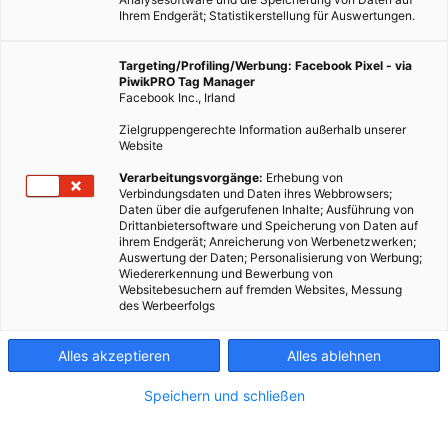
Ihrem Endgerät; Statistikerstellung für Auswertungen.
Targeting/Profiling/Werbung: Facebook Pixel - via
PiwikPRO Tag Manager
Facebook Inc., Irland
Zielgruppengerechte Information außerhalb unserer
Website
Ein intelligentes Haus, das von seinen Bewohnern lernt,
Verarbeitungsvorgänge:
Erhebung von
Verbindungsdaten und Daten ihres Webbrowsers;
präsentierten HUF-Haus und IBM kürzlich in Hartenfels in
Daten über die aufgerufenen Inhalte; Ausführung von
Deutschland.
Drittanbietersoftware und Speicherung von Daten auf
ihrem Endgerät; Anreicherung von Werbenetzwerken;
Auswertung der Daten; Personalisierung von Werbung;
Dieser Artikel wurde am 7. August 2018 veröffentlicht
Wiedererkennung und Bewerbung von
und ist möglicherweise nicht mehr aktuell!
Websitebesuchern auf fremden Websites, Messung
des Werbeerfolgs
Ein Haus, das sich die Gewohnheiten seiner Bewohnern „merkt“
Alles akzeptieren
Alles ablehnen
und nach deren Vorlieben (inter)agiert, hat das
Fertighausunternehmen HUF gemeinsam mit IBM diesen
Speichern und schließen
Sommer im deutschen Hartenfels präsentiert, wie die Berliner
Zeitung berichtete. Jalousien und Fenster, die sich