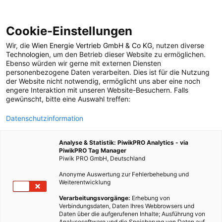
Cookie-Einstellungen
Wir, die
Wien Energie Vertrieb GmbH & Co KG
, nutzen diverse
ARCHITEKTUR
Technologien
, um den Betrieb dieser Website zu ermöglichen.
Ebenso würden wir gerne mit externen Diensten
Das Smart Home
personenbezogene Daten verarbeiten. Dies ist für die Nutzung
der Website nicht notwendig, ermöglicht uns aber eine noch
engere Interaktion mit unseren Website-Besuchern. Falls
„Ausblick“
gewünscht, bitte eine Auswahl treffen:
Datenschutzinformation
7. AUGUST 2018
2 MINUTEN LESEZEIT
Analyse & Statistik: PiwikPRO Analytics - via
PiwikPRO Tag Manager
Piwik PRO GmbH, Deutschland
Anonyme Auswertung zur Fehlerbehebung und
Weiterentwicklung
Verarbeitungsvorgänge:
Erhebung von
Verbindungsdaten, Daten Ihres Webbrowsers und
Daten über die aufgerufenen Inhalte; Ausführung von
Analysesoftware und die Speicherung von Daten auf