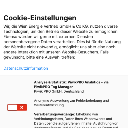
Cookie-Einstellungen
Wir, die
Wien Energie Vertrieb GmbH & Co KG
, nutzen diverse
TECH
Technologien
, um den Betrieb dieser Website zu ermöglichen.
Ebenso würden wir gerne mit externen Diensten
Eine Kamera ganz
personenbezogene Daten verarbeiten. Dies ist für die Nutzung
der Website nicht notwendig, ermöglicht uns aber eine noch
engere Interaktion mit unseren Website-Besuchern. Falls
ohne Batterie
gewünscht, bitte eine Auswahl treffen:
Datenschutzinformation
25. APRIL 2015
2 MINUTEN LESEZEIT
Analyse & Statistik: PiwikPRO Analytics - via
PiwikPRO Tag Manager
Piwik PRO GmbH, Deutschland
Anonyme Auswertung zur Fehlerbehebung und
Weiterentwicklung
Verarbeitungsvorgänge:
Erhebung von
Verbindungsdaten, Daten Ihres Webbrowsers und
Daten über die aufgerufenen Inhalte; Ausführung von
Analysesoftware und die Speicherung von Daten auf