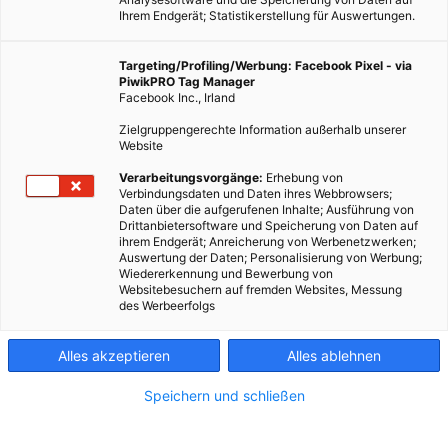
Ihrem Endgerät; Statistikerstellung für Auswertungen.
Targeting/Profiling/Werbung: Facebook Pixel - via
PiwikPRO Tag Manager
Facebook Inc., Irland
Zielgruppengerechte Information außerhalb unserer
Website
self-powered camera © Columbia University
Verarbeitungsvorgänge:
Erhebung von
Verbindungsdaten und Daten ihres Webbrowsers;
Daten über die aufgerufenen Inhalte; Ausführung von
Drittanbietersoftware und Speicherung von Daten auf
Das Motiv selbst liefert die Energie für das Bild, verwendet
ihrem Endgerät; Anreicherung von Werbenetzwerken;
Auswertung der Daten; Personalisierung von Werbung;
man den Kamera-Prototypen von der Columbia University.
Wiedererkennung und Bewerbung von
Websitebesuchern auf fremden Websites, Messung
des Werbeerfolgs
Dieser Artikel wurde am 25. April 2015 veröffentlicht
und ist möglicherweise nicht mehr aktuell!
Alles akzeptieren
Alles ablehnen
Wem ist das nicht schon passiert: Da gefällt einem etwas, was
Speichern und schließen
man sieht, man nimmt die Kamera aus der Tasche, dreht sie auf,
und nichts passiert: Man hat vergessen, die Batterie wieder
aufzuladen. Gäbe es ein System, dass das Problem vermeiden