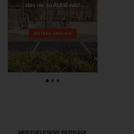
das nie zu Abfall wird
ent
6. AUGUST 2026
3.
BEITRAG ANSEHEN
BEIT
MEISTGELESENE BEITRÄGE