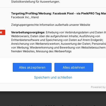
Statistikerstellung für Auswertungen.
16:00 – 19:00 Uhr
Targeting/Profiling/Werbung: Facebook Pixel - via PiwikPRO Tag M
Facebook Inc., Irland
pte und SONNENTOR Gewürzpaket.
Zielgruppengerechte Information außerhalb unserer Website
Verarbeitungsvorgänge:
Erhebung von Verbindungsdaten und Daten ih
Webbrowsers; Daten über die aufgerufenen Inhalte; Ausführung von
Drittanbietersoftware und Speicherung von Daten auf ihrem Endgerät;
Anreicherung von Werbenetzwerken; Auswertung der Daten; Personalis
AU
von Werbung; Wiedererkennung und Bewerbung von Websitebesuchern
fremden Websites, Messung des Werbeerfolgs
rt das Nationalparkhaus in die Welt der Donau-Auen und wird
rInnen. Der Garten bietet einen Abenteuerspielplatz und
eich befindet sich eine Infostelle für Wissbegierige. Während der
Alles akzeptieren
Alles ablehnen
hauses gibt es Multimedia-Angebote für Groß & Klein zu
Speichern und schließen
zu Entdecken!
mesterferien in Wien), von 9 bis 16 Uhr
Powered by