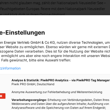
hren nicht glauben mag, zählt der Nationalpark Neusiedler See –
Feuchtgebieten Europas. Feiere mit dem Nationalpark Neusiedler
 und klick dich in ihren Online-Vortrag!
 19:00 – 20:00 Uhr Preise kostenlos, Anmeldung bis spätestens
e-Einstellungen
en Energie Vertrieb GmbH & Co KG
, nutzen diverse
Technologien
, um
eser Website zu ermöglichen. Ebenso würden wir gerne mit externen 
inder 8 € (mit Burgenland – Card kostenlos)
zogene Daten verarbeiten. Dies ist für die Nutzung der Website nic
 ermöglicht uns aber eine noch engere Interaktion mit unseren Websi
 Falls gewünscht, bitte eine Auswahl treffen:
zinformation
inner
Analyse & Statistik: PiwikPRO Analytics - via PiwikPRO Tag Manager
em Valentinstag steht eine perfekte Möglichkeit vor der Tür,
Piwik PRO GmbH, Deutschland
probieren und unsere Lieben zu verwöhnen. Wie die Gerichte
Anonyme Auswertung zur Fehlerbehebung und Weiterentwicklung
ze richtigen Pfiff auf den Teller bringen und toll aussehen, zeigt
ine-Kochkurs bei Sonnentor! Das Menü kann vegetarisch aber auch
Verarbeitungsvorgänge:
Erhebung von Verbindungsdaten, Daten Ihres
Webbrowsers und Daten über die aufgerufenen Inhalte; Ausführung von
Analysesoftware und die Speicherung von Daten auf Ihrem Endgerät;