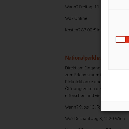
Wann? Freitag, 11. Februar 2022 
Wo? Online
Kosten? 87,00 € Inklusive Reze
Nationalparkhaus wien-lob
Direkt am Eingang zur Lobau füh
zum Erlebnisraum für die Besuche
Picknickbänke und im Eingangsber
Öffnungszeiten des Nationalpark
erforschen und viel Spannendes 
Wann? 9. bis 13. Februar 2022 (Se
Wo? Dechantweg 8, 1220 Wien