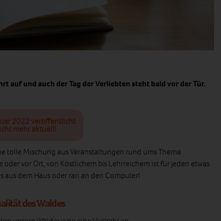
t auf und auch der Tag der Verliebten steht bald vor der Tür.
nuar 2022 veröffentlicht
icht mehr aktuell!
ine tolle Mischung aus Veranstaltungen rund ums Thema
e oder vor Ort, von Köstlichem bis Lehrreichem ist für jeden etwas
Raus aus dem Haus oder ran an den Computer!
alität des Waldes
ten unsere Wälder eine eine Vielzahl an