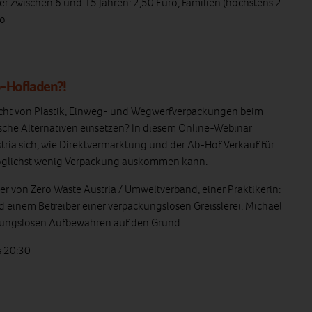
er zwischen 6 und 15 Jahren: 2,50 Euro, Familien (höchstens 2
ro
o-Hofladen?!
rzicht von Plastik, Einweg- und Wegwerfverpackungen beim
che Alternativen einsetzen? In diesem Online-Webinar
tria sich, wie Direktvermarktung und der Ab-Hof Verkauf für
öglichst wenig Verpackung auskommen kann.
ler von Zero Waste Austria / Umweltverband, einer Praktikerin:
 einem Betreiber einer verpackungslosen Greisslerei: Michael
ungslosen Aufbewahren auf den Grund.
s 20:30