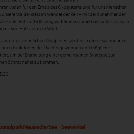
hren vielen für den Erhalt des Ökosystems und für uns Menschen
 unsere Wälder stets im Wandel der Zeit – mit der zunehmenden
chsender Rohstoffe (Schlagwort Bioökonomie) verstärkt sich auch
arkeit von Holz aus dem Wald.
aus unterschiedlichen Disziplinen werden in dieser spannenden
ssenden Funktionen des Waldes gewonnen und mögliche
tiert, um der Erarbeitung einer gemeinsamen Strategie zur
nen Schritt näher zu kommen.
15:30
ionalpark Neusiedler See – Seewinkel