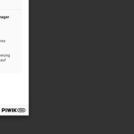
anager
res
ierung
 auf