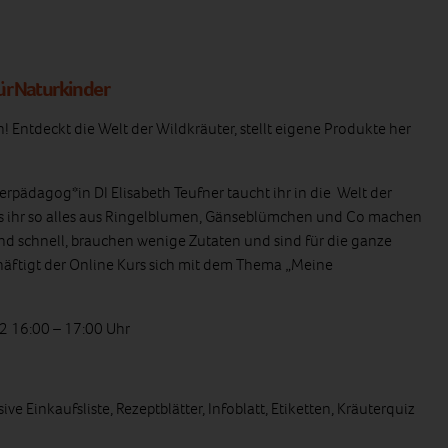
ür Naturkinder
! Entdeckt die Welt der Wildkräuter, stellt eigene Produkte her
pädagog*in DI Elisabeth Teufner taucht ihr in die Welt der
as ihr so alles aus Ringelblumen, Gänseblümchen und Co machen
und schnell, brauchen wenige Zutaten und sind für die ganze
chäftigt der Online Kurs sich mit dem Thema „Meine
2 16:00 – 17:00 Uhr
ve Einkaufsliste, Rezeptblätter, Infoblatt, Etiketten, Kräuterquiz