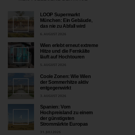
LOOP Supermarkt
München: Ein Gebäude,
1
das nie zu Abfall wird
6. AUGUST 2026
Wien erlebt erneut extreme
Hitze und die Fernkälte
2
läuft auf Hochtouren
5. AUGUST 2026
Coole Zonen: Wie Wien
der Sommerhitze aktiv
3
entgegenwirkt
3. AUGUST 2026
Spanien: Vom
Hochpreisland zu einem
4
der günstigsten
Strommärkte Europas
31. JULI 2026