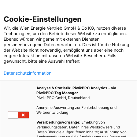
Cookie-Einstellungen
Wir, die
Wien Energie Vertrieb GmbH & Co KG
, nutzen diverse
POSTS BY TAG
Technologien
, um den Betrieb dieser Website zu ermöglichen.
Ebenso würden wir gerne mit externen Diensten
Veranstaltungen
personenbezogene Daten verarbeiten. Dies ist für die Nutzung
der Website nicht notwendig, ermöglicht uns aber eine noch
engere Interaktion mit unseren Website-Besuchern. Falls
gewünscht, bitte eine Auswahl treffen:
17 BEITRÄGE
Datenschutzinformation
Analyse & Statistik: PiwikPRO Analytics - via
PiwikPRO Tag Manager
Piwik PRO GmbH, Deutschland
Anonyme Auswertung zur Fehlerbehebung und
Weiterentwicklung
Verarbeitungsvorgänge:
Erhebung von
Verbindungsdaten, Daten Ihres Webbrowsers und
Daten über die aufgerufenen Inhalte; Ausführung von
Analysesoftware und die Speicherung von Daten auf