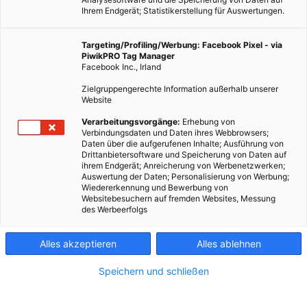
Ihrem Endgerät; Statistikerstellung für Auswertungen.
Targeting/Profiling/Werbung: Facebook Pixel - via
PiwikPRO Tag Manager
Facebook Inc., Irland
Spittelberg
Zielgruppengerechte Information außerhalb unserer
Website
Dieser Artikel wurde am 26. November 2016 veröffentlicht
Verarbeitungsvorgänge:
Erhebung von
Verbindungsdaten und Daten ihres Webbrowsers;
und ist möglicherweise nicht mehr aktuell!Diesen Monat
Daten über die aufgerufenen Inhalte; Ausführung von
erwarten dich wieder tolle Events in und um Wien. Neben den
Drittanbietersoftware und Speicherung von Daten auf
ihrem Endgerät; Anreicherung von Werbenetzwerken;
tollen Christkindlmärkten, die über ganz…
Auswertung der Daten; Personalisierung von Werbung;
Wiedererkennung und Bewerbung von
Websitebesuchern auf fremden Websites, Messung
Dieser Artikel wurde am 26. November 2016 veröffentlicht
des Werbeerfolgs
und ist möglicherweise nicht mehr aktuell!
Alles akzeptieren
Alles ablehnen
Diesen Monat erwarten dich wieder tolle Events in und um
Wien. Neben den tollen Christkindlmärkten, die über ganz
Speichern und schließen
Wien verstreut sind, erwartet dich unter anderem auch ein
spannender Vortrag im Planetarium. Manche dieser Events sind