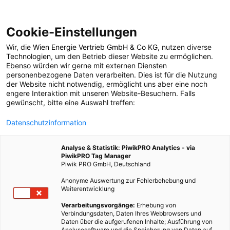
Cookie-Einstellungen
Wir, die
Wien Energie Vertrieb GmbH & Co KG
, nutzen diverse
LEBEN
EVENTS
Technologien
, um den Betrieb dieser Website zu ermöglichen.
Ebenso würden wir gerne mit externen Diensten
Events Dezember 2016
personenbezogene Daten verarbeiten. Dies ist für die Nutzung
der Website nicht notwendig, ermöglicht uns aber eine noch
engere Interaktion mit unseren Website-Besuchern. Falls
gewünscht, bitte eine Auswahl treffen:
26. NOVEMBER 2016
2 MINUTEN LESEZEIT
Datenschutzinformation
Analyse & Statistik: PiwikPRO Analytics - via
PiwikPRO Tag Manager
Piwik PRO GmbH, Deutschland
Anonyme Auswertung zur Fehlerbehebung und
Weiterentwicklung
Verarbeitungsvorgänge:
Erhebung von
Verbindungsdaten, Daten Ihres Webbrowsers und
Daten über die aufgerufenen Inhalte; Ausführung von
Analysesoftware und die Speicherung von Daten auf