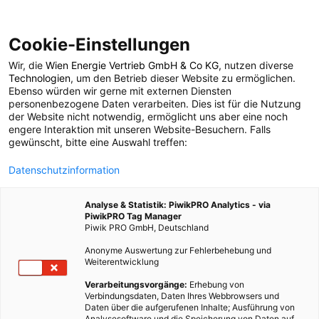
Cookie-Einstellungen
Wir, die
Wien Energie Vertrieb GmbH & Co KG
, nutzen diverse
POSTS BY TAG
Technologien
, um den Betrieb dieser Website zu ermöglichen.
Ebenso würden wir gerne mit externen Diensten
Events Dezember
personenbezogene Daten verarbeiten. Dies ist für die Nutzung
der Website nicht notwendig, ermöglicht uns aber eine noch
engere Interaktion mit unseren Website-Besuchern. Falls
gewünscht, bitte eine Auswahl treffen:
7 BEITRÄGE
Datenschutzinformation
Analyse & Statistik: PiwikPRO Analytics - via
PiwikPRO Tag Manager
Piwik PRO GmbH, Deutschland
Anonyme Auswertung zur Fehlerbehebung und
Weiterentwicklung
Verarbeitungsvorgänge:
Erhebung von
Verbindungsdaten, Daten Ihres Webbrowsers und
Daten über die aufgerufenen Inhalte; Ausführung von
Analysesoftware und die Speicherung von Daten auf