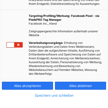
Ihrem Endgerät; Statistikerstellung für Auswertungen.
Targeting/Profiling/Werbung: Facebook Pixel - via
PiwikPRO Tag Manager
Facebook Inc., Irland
Wer mit dem Fahrrad pendelt, soll in den Niederlanden in
Zielgruppengerechte Information außerhalb unserer
Zukunft belohnt werden.
Website
Verarbeitungsvorgänge:
Erhebung von
Verbindungsdaten und Daten ihres Webbrowsers;
Dieser Artikel wurde am 13. August 2018 veröffentlicht
Daten über die aufgerufenen Inhalte; Ausführung von
und ist möglicherweise nicht mehr aktuell!
Drittanbietersoftware und Speicherung von Daten auf
ihrem Endgerät; Anreicherung von Werbenetzwerken;
Auswertung der Daten; Personalisierung von Werbung;
Das niederländische Infrastrukturministerium hat eine Initiative
Wiedererkennung und Bewerbung von
gestartet, die das Radfahren in die Arbeit fördern soll.
Websitebesuchern auf fremden Websites, Messung
des Werbeerfolgs
Angestellte sollen bis zu 19 Cent Pendlerpauschale pro
Kilometer von ihren Unternehmen bekommen, wenn sie mit
dem Fahrrad in die Arbeit fahren. Ziel der Aktion ist es, rund
Alles akzeptieren
Alles ablehnen
200.000 zusätzliche Arbeitnehmer zum Umstieg aufs Fahrrad
Speichern und schließen
zu bewegen, 3 Milliarden Kilometer mit dem Rad anstatt mit
anderen Verkehrsmittel zurück zu legen und Staus zu