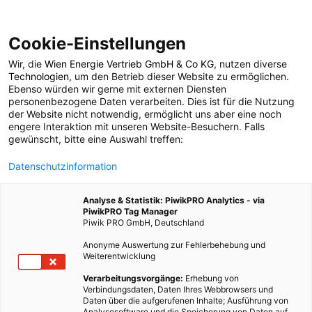
Cookie-Einstellungen
Wir, die
Wien Energie Vertrieb GmbH & Co KG
, nutzen diverse
MOBILITÄT
Technologien
, um den Betrieb dieser Website zu ermöglichen.
Ebenso würden wir gerne mit externen Diensten
Geld fürs Radfahren
personenbezogene Daten verarbeiten. Dies ist für die Nutzung
der Website nicht notwendig, ermöglicht uns aber eine noch
engere Interaktion mit unseren Website-Besuchern. Falls
gewünscht, bitte eine Auswahl treffen:
13. AUGUST 2018
2 MINUTEN LESEZEIT
Datenschutzinformation
Analyse & Statistik: PiwikPRO Analytics - via
PiwikPRO Tag Manager
Piwik PRO GmbH, Deutschland
Anonyme Auswertung zur Fehlerbehebung und
Weiterentwicklung
Verarbeitungsvorgänge:
Erhebung von
Verbindungsdaten, Daten Ihres Webbrowsers und
Daten über die aufgerufenen Inhalte; Ausführung von
Analysesoftware und die Speicherung von Daten auf