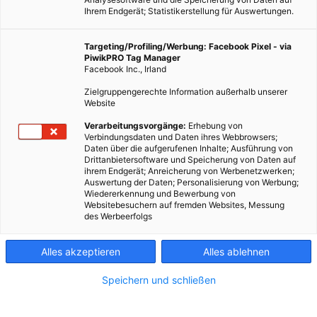
Ihrem Endgerät; Statistikerstellung für Auswertungen.
Targeting/Profiling/Werbung: Facebook Pixel - via
PiwikPRO Tag Manager
Facebook Inc., Irland
Upcycling mit viel Herz. Fotocredit:Meike Schüßlers
Zielgruppengerechte Information außerhalb unserer
Website
Eine große Bewegung beginnt mit vielen, kleinen Ideen!
Verarbeitungsvorgänge:
Erhebung von
Verbindungsdaten und Daten ihres Webbrowsers;
Daten über die aufgerufenen Inhalte; Ausführung von
Drittanbietersoftware und Speicherung von Daten auf
Dieser Artikel wurde am 29. September 2015
ihrem Endgerät; Anreicherung von Werbenetzwerken;
veröffentlicht
Auswertung der Daten; Personalisierung von Werbung;
und ist möglicherweise nicht mehr aktuell!
Wiedererkennung und Bewerbung von
Websitebesuchern auf fremden Websites, Messung
des Werbeerfolgs
Im schönen Nürnberg , der zweitgrößten Stadt Bayerns, mit
zahlreichen Gewerbegebieten und Gewerbeparks, befindet sich
Alles akzeptieren
Alles ablehnen
mit
Ich war einmal
ein Kleinod der in liebevoller Handarbeit
selbstgemachten Dinge. Es begann mit Meike Schüßlers
Speichern und schließen
Überzeug, dass die meisten gebrauchten Sachen zu schade
zum Wegwerfen seien. Und da ihr Motto: Nicht reden, machen!