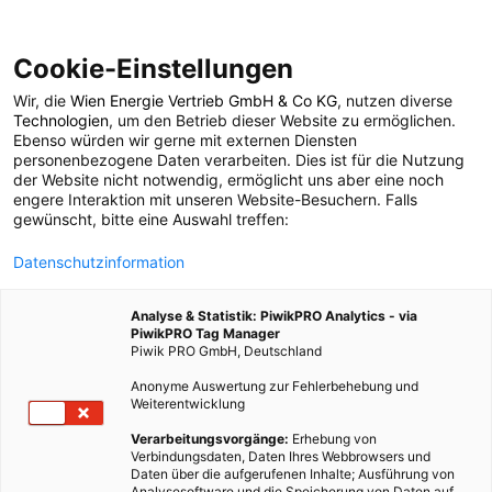
Cookie-Einstellungen
Wir, die
Wien Energie Vertrieb GmbH & Co KG
, nutzen diverse
LEBEN
Technologien
, um den Betrieb dieser Website zu ermöglichen.
Ebenso würden wir gerne mit externen Diensten
Ich war einmal –
personenbezogene Daten verarbeiten. Dies ist für die Nutzung
der Website nicht notwendig, ermöglicht uns aber eine noch
engere Interaktion mit unseren Website-Besuchern. Falls
Upcycling mit Herz
gewünscht, bitte eine Auswahl treffen:
Datenschutzinformation
29. SEPTEMBER 2015
4 MINUTEN LESEZEIT
Analyse & Statistik: PiwikPRO Analytics - via
PiwikPRO Tag Manager
Piwik PRO GmbH, Deutschland
Anonyme Auswertung zur Fehlerbehebung und
Weiterentwicklung
Verarbeitungsvorgänge:
Erhebung von
Verbindungsdaten, Daten Ihres Webbrowsers und
Daten über die aufgerufenen Inhalte; Ausführung von
Analysesoftware und die Speicherung von Daten auf