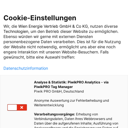
Cookie-Einstellungen
Wir, die
Wien Energie Vertrieb GmbH & Co KG
, nutzen diverse
LEBEN
Technologien
, um den Betrieb dieser Website zu ermöglichen.
Ebenso würden wir gerne mit externen Diensten
Klimaspiel „Cooling
personenbezogene Daten verarbeiten. Dies ist für die Nutzung
der Website nicht notwendig, ermöglicht uns aber eine noch
engere Interaktion mit unseren Website-Besuchern. Falls
down“
gewünscht, bitte eine Auswahl treffen:
Datenschutzinformation
29. NOVEMBER 2014
3 MINUTEN LESEZEIT
Analyse & Statistik: PiwikPRO Analytics - via
PiwikPRO Tag Manager
Piwik PRO GmbH, Deutschland
Anonyme Auswertung zur Fehlerbehebung und
Weiterentwicklung
Verarbeitungsvorgänge:
Erhebung von
Verbindungsdaten, Daten Ihres Webbrowsers und
Daten über die aufgerufenen Inhalte; Ausführung von
Analysesoftware und die Speicherung von Daten auf