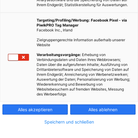
Ihrem Endgerät; Statistikerstellung für Auswertungen.
Targeting/Profiling/Werbung: Facebook Pixel - via
PiwikPRO Tag Manager
Facebook Inc., Irland
Zielgruppengerechte Information außerhalb unserer
Website
Verarbeitungsvorgänge:
Erhebung von
Verbindungsdaten und Daten ihres Webbrowsers;
Daten über die aufgerufenen Inhalte; Ausführung von
Drittanbietersoftware und Speicherung von Daten auf
Dieser Artikel wurde am 29. November 2014 veröffentlicht
ihrem Endgerät; Anreicherung von Werbenetzwerken;
Auswertung der Daten; Personalisierung von Werbung;
und ist möglicherweise nicht mehr aktuell!Ein Brettspiel, das
Wiedererkennung und Bewerbung von
Bewusstsein für Nachhaltigkeit schafft und für den
Websitebesuchern auf fremden Websites, Messung
des Werbeerfolgs
Klimaschutz sensibilisiert. Mit dem Weltklimaspiel
Cooling…
Alles akzeptieren
Alles ablehnen
Dieser Artikel wurde am 29. November 2014 veröffentlicht
Speichern und schließen
und ist möglicherweise nicht mehr aktuell!