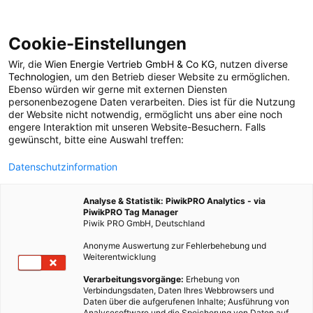
Cookie-Einstellungen
Wir, die
Wien Energie Vertrieb GmbH & Co KG
, nutzen diverse
LEBEN
Technologien
, um den Betrieb dieser Website zu ermöglichen.
Ebenso würden wir gerne mit externen Diensten
Luftqualität im
personenbezogene Daten verarbeiten. Dies ist für die Nutzung
der Website nicht notwendig, ermöglicht uns aber eine noch
engere Interaktion mit unseren Website-Besuchern. Falls
Haushalt
gewünscht, bitte eine Auswahl treffen:
Datenschutzinformation
6. DEZEMBER 2018
2 MINUTEN LESEZEIT
Analyse & Statistik: PiwikPRO Analytics - via
PiwikPRO Tag Manager
Piwik PRO GmbH, Deutschland
Anonyme Auswertung zur Fehlerbehebung und
Weiterentwicklung
Verarbeitungsvorgänge:
Erhebung von
Verbindungsdaten, Daten Ihres Webbrowsers und
Daten über die aufgerufenen Inhalte; Ausführung von
Analysesoftware und die Speicherung von Daten auf