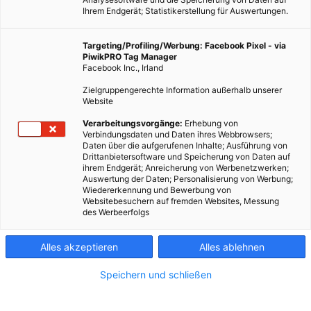
Ihrem Endgerät; Statistikerstellung für Auswertungen.
Targeting/Profiling/Werbung: Facebook Pixel - via
PiwikPRO Tag Manager
Facebook Inc., Irland
Zielgruppengerechte Information außerhalb unserer
Website
Auch in Innenräumen sind wir oft schlechter Luftqualität
Verarbeitungsvorgänge:
Erhebung von
Verbindungsdaten und Daten ihres Webbrowsers;
ausgesetzt, die negative Auswirkung auf unsere Gesundheit
Daten über die aufgerufenen Inhalte; Ausführung von
hat.
Drittanbietersoftware und Speicherung von Daten auf
ihrem Endgerät; Anreicherung von Werbenetzwerken;
Auswertung der Daten; Personalisierung von Werbung;
Dieser Artikel wurde am 6. Dezember 2018 veröffentlicht
Wiedererkennung und Bewerbung von
und ist möglicherweise nicht mehr aktuell!
Websitebesuchern auf fremden Websites, Messung
des Werbeerfolgs
Aus Großstädten wie Peking oder Mexico City hört man immer
Alles akzeptieren
Alles ablehnen
wieder, dass die Luftqualität zeitweise enorm schlecht ist. Die
Bevölkerung ist hohen Smog- und Feinstaubbelastungen
Speichern und schließen
regelmäßig ausgesetzt, was ein Risiko für ihre Gesundheit
darstellt. Doch auch wenn man nicht in einer dieser