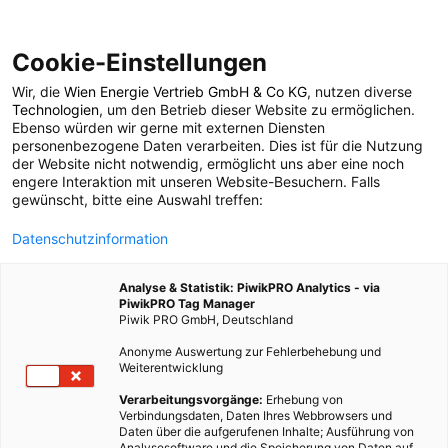
Cookie-Einstellungen
Wir, die
Wien Energie Vertrieb GmbH & Co KG
, nutzen diverse
ENERGIEPOLITIK
Technologien
, um den Betrieb dieser Website zu ermöglichen.
Ebenso würden wir gerne mit externen Diensten
Mangelware Wasser
personenbezogene Daten verarbeiten. Dies ist für die Nutzung
der Website nicht notwendig, ermöglicht uns aber eine noch
engere Interaktion mit unseren Website-Besuchern. Falls
gewünscht, bitte eine Auswahl treffen:
22. MÄRZ 2010
1 MINUTE LESEZEIT
Datenschutzinformation
Analyse & Statistik: PiwikPRO Analytics - via
PiwikPRO Tag Manager
Piwik PRO GmbH, Deutschland
Anonyme Auswertung zur Fehlerbehebung und
Weiterentwicklung
Verarbeitungsvorgänge:
Erhebung von
Verbindungsdaten, Daten Ihres Webbrowsers und
Daten über die aufgerufenen Inhalte; Ausführung von
Analysesoftware und die Speicherung von Daten auf