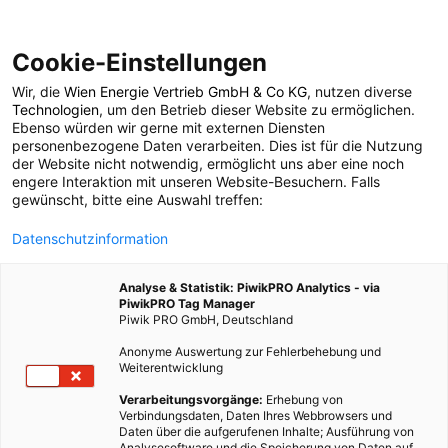
Cookie-Einstellungen
Wir, die
Wien Energie Vertrieb GmbH & Co KG
, nutzen diverse
LEBEN
Technologien
, um den Betrieb dieser Website zu ermöglichen.
Ebenso würden wir gerne mit externen Diensten
Müssen wir wirklich
personenbezogene Daten verarbeiten. Dies ist für die Nutzung
der Website nicht notwendig, ermöglicht uns aber eine noch
engere Interaktion mit unseren Website-Besuchern. Falls
Wasser sparen?
gewünscht, bitte eine Auswahl treffen:
Datenschutzinformation
28. OKTOBER 2011
3 MINUTEN LESEZEIT
Analyse & Statistik: PiwikPRO Analytics - via
PiwikPRO Tag Manager
Piwik PRO GmbH, Deutschland
Anonyme Auswertung zur Fehlerbehebung und
Weiterentwicklung
Verarbeitungsvorgänge:
Erhebung von
Verbindungsdaten, Daten Ihres Webbrowsers und
Daten über die aufgerufenen Inhalte; Ausführung von
Analysesoftware und die Speicherung von Daten auf