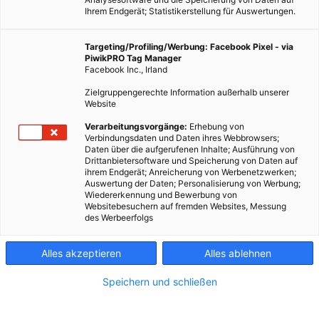
Ihrem Endgerät; Statistikerstellung für Auswertungen.
Targeting/Profiling/Werbung: Facebook Pixel - via
PiwikPRO Tag Manager
Facebook Inc., Irland
Dieser Artikel wurde am 28. Oktober 2011 veröffentlicht und
Zielgruppengerechte Information außerhalb unserer
ist möglicherweise nicht mehr aktuell!Die Spartaste fürs
Website
stille Örtchen, die Regentonne fürs Gärtchen und immer
Verarbeitungsvorgänge:
Erhebung von
mehr Haushalte sind mit Sparwasserhähnen ausgestattet.…
Verbindungsdaten und Daten ihres Webbrowsers;
Daten über die aufgerufenen Inhalte; Ausführung von
Drittanbietersoftware und Speicherung von Daten auf
ihrem Endgerät; Anreicherung von Werbenetzwerken;
Dieser Artikel wurde am 28. Oktober 2011 veröffentlicht
Auswertung der Daten; Personalisierung von Werbung;
und ist möglicherweise nicht mehr aktuell!
Wiedererkennung und Bewerbung von
Websitebesuchern auf fremden Websites, Messung
des Werbeerfolgs
Die Spartaste fürs stille Örtchen, die Regentonne fürs Gärtchen
und immer mehr Haushalte sind mit Sparwasserhähnen
Alles akzeptieren
Alles ablehnen
ausgestattet. In Deutschland ist der Pro-Kopf-Verbrauch von
Wasser so seit den 90ern von 147 Liter auf 122 Liter zurück
Speichern und schließen
gegangen, was im europäischen Vergleich der niedrigste Wert
ist.