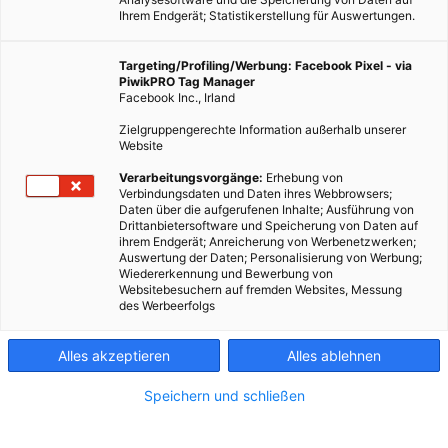
Ihrem Endgerät; Statistikerstellung für Auswertungen.
Targeting/Profiling/Werbung: Facebook Pixel - via
PiwikPRO Tag Manager
Facebook Inc., Irland
Zielgruppengerechte Information außerhalb unserer
Website
Dieser Artikel wurde am 1. März 2010 veröffentlicht und ist
Verarbeitungsvorgänge:
Erhebung von
Verbindungsdaten und Daten ihres Webbrowsers;
möglicherweise nicht mehr aktuell!Wir haben die Wahl,
Daten über die aufgerufenen Inhalte; Ausführung von
meint Al Gore in seinem neuen, gleichnamigen Buch. Wenn
Drittanbietersoftware und Speicherung von Daten auf
ihrem Endgerät; Anreicherung von Werbenetzwerken;
wir gemeinsam daran arbeiten,…
Auswertung der Daten; Personalisierung von Werbung;
Wiedererkennung und Bewerbung von
Websitebesuchern auf fremden Websites, Messung
Dieser Artikel wurde am 1. März 2010 veröffentlicht
des Werbeerfolgs
und ist möglicherweise nicht mehr aktuell!
Alles akzeptieren
Alles ablehnen
Wir haben
die Wahl,
Speichern und schließen
meint Al
Gore in seinem neuen, gleichnamigen Buch. Wenn wir