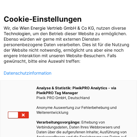
Cookie-Einstellungen
Wir, die
Wien Energie Vertrieb GmbH & Co KG
, nutzen diverse
LEBEN
Technologien
, um den Betrieb dieser Website zu ermöglichen.
Ebenso würden wir gerne mit externen Diensten
Optimismus als
personenbezogene Daten verarbeiten. Dies ist für die Nutzung
der Website nicht notwendig, ermöglicht uns aber eine noch
engere Interaktion mit unseren Website-Besuchern. Falls
Klimaretter
gewünscht, bitte eine Auswahl treffen:
Datenschutzinformation
1. MÄRZ 2010
1 MINUTE LESEZEIT
Analyse & Statistik: PiwikPRO Analytics - via
PiwikPRO Tag Manager
Piwik PRO GmbH, Deutschland
Anonyme Auswertung zur Fehlerbehebung und
Weiterentwicklung
Verarbeitungsvorgänge:
Erhebung von
Verbindungsdaten, Daten Ihres Webbrowsers und
Daten über die aufgerufenen Inhalte; Ausführung von
Analysesoftware und die Speicherung von Daten auf