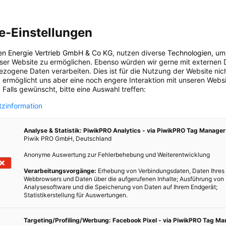
l hiess zahlreiche prominente Gäste am 24.Juli, trotz heftigen Regens,
e-Einstellungen
 von der Hollywood-Schönheit Andy McDowell. In den Kategorien Klima,
alt, Energie, Toleranz, Friede & Sicherheit, Würde, Hunger & Armut,
en Energie Vertrieb GmbH & Co KG
, nutzen diverse
Technologien
, um
bürgerliche Gesellschaft wurden die Awards verliehen. Begleitet wurde die
eser Website zu ermöglichen. Ebenso würden wir gerne mit externen 
t- und Akrobatikshow, die sich unter anderem auch in vertikalen Ebenen –
zogene Daten verarbeiten. Dies ist für die Nutzung der Website nic
 ermöglicht uns aber eine noch engere Interaktion mit unseren Websi
ts – bewegte.
 Falls gewünscht, bitte eine Auswahl treffen:
zinformation
arl-Heinz Böhm für sein Projekt people to people, an Thomas
ichael Jackson – seinen Preis nahm sein Bruder Jermaine Jackson
Analyse & Statistik: PiwikPRO Analytics - via PiwikPRO Tag Manager
al vom internationalen grünen Kreuz, Helmut Kutin vom SOS-
Piwik PRO GmbH, Deutschland
hre außerodentlichen Bemühungen in humanitären, Belangen und
Anonyme Auswertung zur Fehlerbehebung und Weiterentwicklung
e Gesellschaft. Weiters an Freda Meissner-Blau, eine Pionierin für
, Carl Lewis, Sportler des Jahrhunderts, und Renée Ernst für die
Verarbeitungsvorgänge:
Erhebung von Verbindungsdaten, Daten Ihres
Webbrowsers und Daten über die aufgerufenen Inhalte; Ausführung von
Analysesoftware und die Speicherung von Daten auf Ihrem Endgerät;
Statistikerstellung für Auswertungen.
n sein?
n auf lokale Energiequellen, organisches und regionales Catering, nachhaltige
Targeting/Profiling/Werbung: Facebook Pixel - via PiwikPRO Tag M