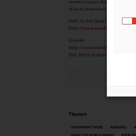
sanitäre Lösungen, Recycling, Kompost, 
NGOs die Möglichkeit, auf dieser weltwe
Mehr zu den Save the World Award
http://www.savetheworldaward
Quellen
http://www.savetheworldaward
Bild: World Awards Media
LIKE
Themen
ATOMKRAFTWERK
AWARDS
SAVE THE WORLD AWARD
VERLEI