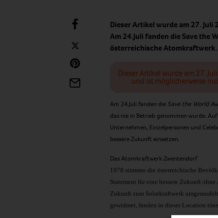
Dieser Artikel wurde am 27. Juli
Am 24.Juli fanden die Save the 
österreichische Atomkraftwer
Dieser Artikel wurde am 27. Jul
und ist möglicherweise nic
Am 24.Juli fanden die
Save the World A
das nie in Betrieb genommen wurde. Auf
Unternehmen, Einzelpersonen und Celebriti
bessere Zukunft einsetzen.
Das Atomkraftwerk Zwentendorf
1978 stimmte die österreichische Bevölk
Statement für eine bessere Zukunft ohne
Zukunft zum Solarkraftwerk umgemodelt
gewidmet, fanden in dieser Location ein