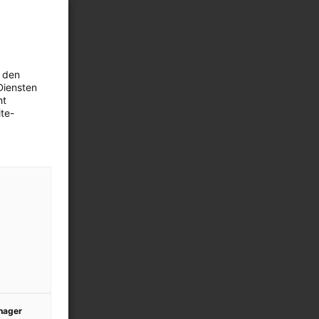
 den
Diensten
ht
te-
anager