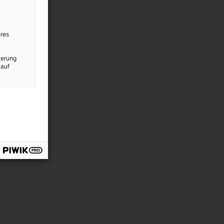
res
ierung
 auf