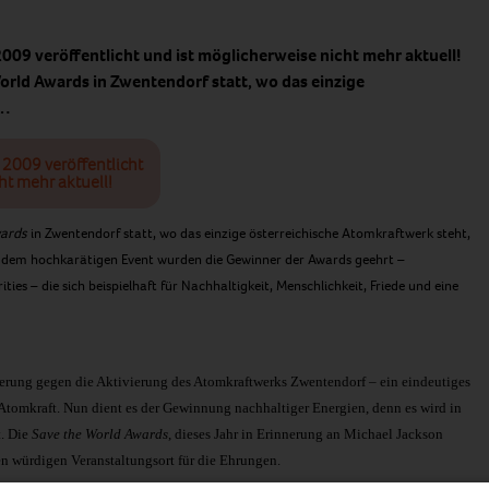
 2009 veröffentlicht und ist möglicherweise nicht mehr aktuell!
World Awards in Zwentendorf statt, wo das einzige
k…
i 2009 veröffentlicht
ht mehr aktuell!
wards
in Zwentendorf statt, wo das einzige österreichische Atomkraftwerk steht,
 dem hochkarätigen Event wurden die Gewinner der Awards geehrt –
es – die sich beispielhaft für Nachhaltigkeit, Menschlichkeit, Friede und eine
erung gegen die Aktivierung des Atomkraftwerks Zwentendorf – ein eindeutiges
 Atomkraft. Nun dient es der Gewinnung nachhaltiger Energien, denn es wird in
. Die
Save the World Awards
, dieses Jahr in Erinnerung an Michael Jackson
en würdigen Veranstaltungsort für die Ehrungen.