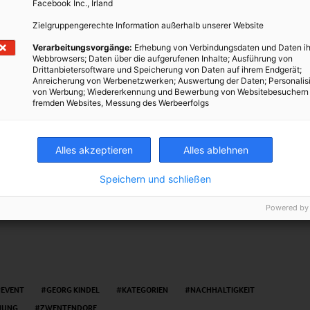
Facebook Inc., Irland
organische Deko wie echte Pflanzen u.a. Gleichzeitig bieten die Awards vielen
iten Plattform für Spenden zu werben.
Zielgruppengerechte Information außerhalb unserer Website
s finden Sie unter
Verarbeitungsvorgänge:
Erhebung von Verbindungsdaten und Daten ih
Webbrowsers; Daten über die aufgerufenen Inhalte; Ausführung von
s.org/main.asp
.
Drittanbietersoftware und Speicherung von Daten auf ihrem Endgerät;
Anreicherung von Werbenetzwerken; Auswertung der Daten; Personalis
von Werbung; Wiedererkennung und Bewerbung von Websitebesuchern
fremden Websites, Messung des Werbeerfolgs
s.org/
Alles akzeptieren
Alles ablehnen
TWEET
Speichern und schließen
Powered by
EVENT
GEORG KINDEL
KATEGORIEN
NACHHALTIGKEIT
HUNG
ZWENTENDORF