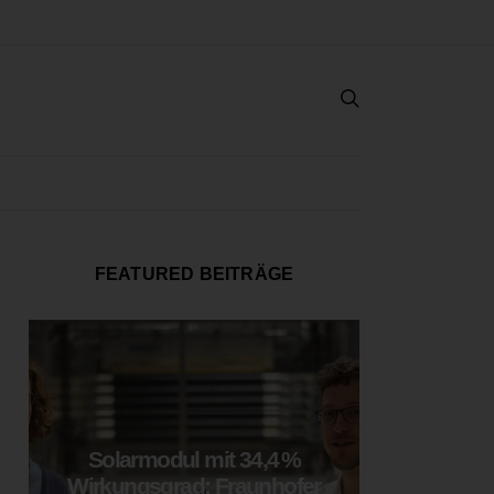
FEATURED BEITRÄGE
Solarmodul mit 34,4 %
LOOP
Wirkungsgrad: Fraunhofer
München