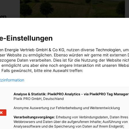
den
LEBEN
e-Einstellungen
Wien Energie bewegt
en Energie Vertrieb GmbH & Co KG
, nutzen diverse
Technologien
, um
Ende
eser Website zu ermöglichen. Ebenso würden wir gerne mit externen 
7. SEPTEMBER 2010
VON
ENERGIELEBEN REDAKTION
eichs
zogene Daten verarbeiten. Dies ist für die Nutzung der Website nic
en
Am 23. September ist es endlich wieder so weit: Der
 ermöglicht uns aber eine noch engere Interaktion mit unseren Websi
 Falls gewünscht, bitte eine Auswahl treffen:
Wien Energie Business Run, der sein 10-jähriges
Jubiläum feiert, bittet sportbegeisterte TeilnehmerInnen
zinformation
zu einem Abend voller Sport, Spaß und
Unterhaltung!…
Analyse & Statistik: PiwikPRO Analytics - via PiwikPRO Tag Manager
Piwik PRO GmbH, Deutschland
Anonyme Auswertung zur Fehlerbehebung und Weiterentwicklung
BEITRAG ANSEHEN
Verarbeitungsvorgänge:
Erhebung von Verbindungsdaten, Daten Ihres
Webbrowsers und Daten über die aufgerufenen Inhalte; Ausführung von
TEILEN
Analysesoftware und die Speicherung von Daten auf Ihrem Endgerät;