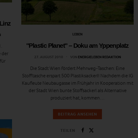
 Linz
LEBEN
N
"Plastic Planet" – Doku am Yppenplatz
1.
e der
27. AUGUST 2010
VON
ENERGIELEBEN REDAKTION
für
Die Stadt Wien fördert Mehrweg-Taschen: Eine
Stofftasche erspart 500 Plastiksackerl! Nachdem die IG
Kaufleute Neubaugasse im Frühjahr in Kooperation mit
der Stadt Wien bunte Stoffsackerl als Alternative
produziert hat, kommen…
BEITRAG ANSEHEN
TEILEN