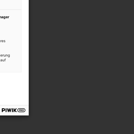
anager
res
ierung
 auf