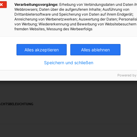
Verarbeitungsvorgänge:
Erhebung von Verbindungsdaten und Daten ih
Lichterkette, sondern es tritt unkontrolliert Wärme ins Freie.
Webbrowsers; Daten über die aufgerufenen Inhalte; Ausführung von
Drittanbietersoftware und Speicherung von Daten auf ihrem Endgerät;
Anreicherung von Werbenetzwerken; Auswertung der Daten; Personalis
von Werbung; Wiedererkennung und Bewerbung von Websitebesuchern
fremden Websites, Messung des Werbeerfolgs
Alles akzeptieren
Alles ablehnen
TWEET
Speichern und schließen
Powered by
ACHTSBELEUCHTUNG