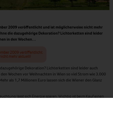
mber 2009 veröffentlicht und ist möglicherweise nicht mehr
ne die dazugehörige Dekoration? Lichterketten sind leider
uchen in den Wochen…
ember 2009 veröffentlicht
nicht mehr aktuell!
dazugehörige Dekoration? Lichterketten sind leider auch
n den Wochen vor Weihnachten in Wien so viel Strom wie 3.000
Mehr als 1,7 Millionen Euro lassen sich die Wiener den Glanz
uchtung lässt sich Energie sparen. Wichtig ist beim Kauf einen
en zu werfen. Die Werte variieren stark, zwischen unter einem
 die Wahl des richtigen Produkts kann daher den Stromverbrauch