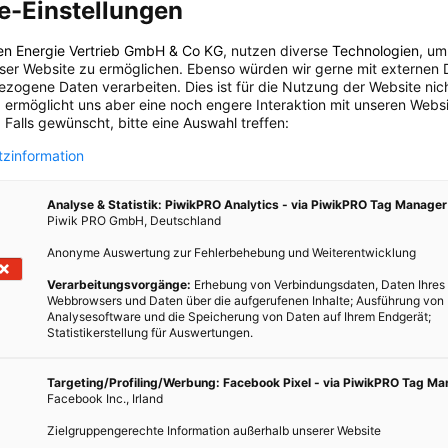
erden.
e-Einstellungen
en Lichterketten sind jene mit LEDs (Leuchtdioden). Der Strom-
en Energie Vertrieb GmbH & Co KG
, nutzen diverse
Technologien
, um
ozent von konventionellen Lämpchen. Besonders für
eser Website zu ermöglichen. Ebenso würden wir gerne mit externen 
zogene Daten verarbeiten. Dies ist für die Nutzung der Website nic
 bis zu fünfzigmal höhere Lebensdauer der LED-Lichterkette.
 ermöglicht uns aber eine noch engere Interaktion mit unseren Websi
Zeitschaltuhren, die sicherstellen, dass nicht 24 Stunden lang
 Falls gewünscht, bitte eine Auswahl treffen:
zinformation
Analyse & Statistik: PiwikPRO Analytics - via PiwikPRO Tag Manager
trom die eigene Lichterkette verbraucht, kann sich im Wien Energie
Piwik PRO GmbH, Deutschland
hsgerät ausleihen.
Anonyme Auswertung zur Fehlerbehebung und Weiterentwicklung
auch die Sicherheit sollten ein Kriterium beim Kauf einer
Verarbeitungsvorgänge:
Erhebung von Verbindungsdaten, Daten Ihres
Webbrowsers und Daten über die aufgerufenen Inhalte; Ausführung von
t ratsam, darauf zu achten, dass die Lichterkette ein ÖVE- oder
Analysesoftware und die Speicherung von Daten auf Ihrem Endgerät;
 sicherheitstechnischer Fehler ist, dass nicht vor Spritzwasser
Statistikerstellung für Auswertungen.
nraum geeignete Produkte im Freien verwendet werden.
Targeting/Profiling/Werbung: Facebook Pixel - via PiwikPRO Tag M
el. Auch hier sind nicht alle für die Verlegung im Schnee tauglich.
Facebook Inc., Irland
rhaft gekipptes Fenster den Strom aus einer Steckdose im
Zielgruppengerechte Information außerhalb unserer Website
elle von grober Energieverschwendung. Durch den Fensterspalt