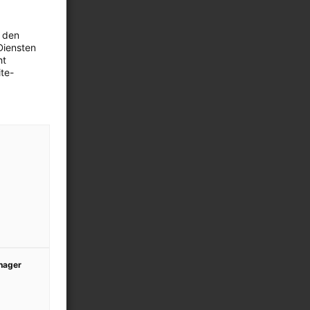
 den
Diensten
ht
te-
anager