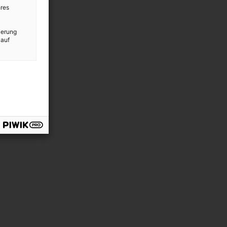
res
ierung
 auf