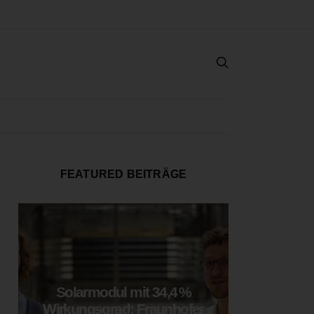
FEATURED BEITRÄGE
Solarmodul mit 34,4 %
LOOP
Wirkungsgrad: Fraunhofer
München