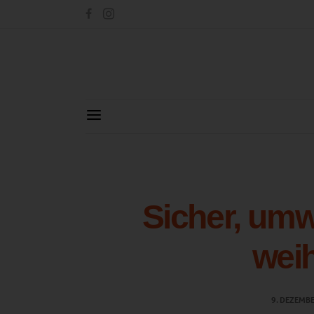
Sicher, umw
weih
9. DEZEMB