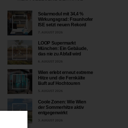
Solarmodul mit 34,4 %
Wirkungsgrad: Fraunhofer
1
ISE setzt neuen Rekord
7. AUGUST 2026
LOOP Supermarkt
München: Ein Gebäude,
2
das nie zu Abfall wird
6. AUGUST 2026
Wien erlebt erneut extreme
Hitze und die Fernkälte
3
läuft auf Hochtouren
5. AUGUST 2026
Coole Zonen: Wie Wien
der Sommerhitze aktiv
4
entgegenwirkt
3. AUGUST 2026