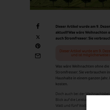
Dieser Artikel wurde am 9. Deze
aktuell!Was wäre Weihnachten oh
auch Stromfresser: Sie verbra
Dieser Artikel wurde am 9. Dez
und ist möglicherweise 
Was wäre Weihnachten ohne die 
Stromfresser: Sie verbrauchen i
Haushalte in einem ganzen Jahr. 
kosten.
Doch auch bei der Weihnachtsbele
Blick auf die Leistung der Lämpch
Watt und fünf Watt. Allein durch