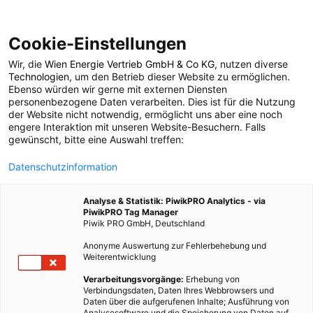
Cookie-Einstellungen
Wir, die
Wien Energie Vertrieb GmbH & Co KG
, nutzen diverse
ARCHITEKTUR
Technologien
, um den Betrieb dieser Website zu ermöglichen.
Ebenso würden wir gerne mit externen Diensten
Skilpod: Die neue
personenbezogene Daten verarbeiten. Dies ist für die Nutzung
der Website nicht notwendig, ermöglicht uns aber eine noch
engere Interaktion mit unseren Website-Besuchern. Falls
Form des Wohnens
gewünscht, bitte eine Auswahl treffen:
Datenschutzinformation
und Arbeitens aus
Analyse & Statistik: PiwikPRO Analytics - via
Belgien
PiwikPRO Tag Manager
Piwik PRO GmbH, Deutschland
Anonyme Auswertung zur Fehlerbehebung und
31. DEZEMBER 2015
1 MINUTE LESEZEIT
Weiterentwicklung
Verarbeitungsvorgänge:
Erhebung von
Verbindungsdaten, Daten Ihres Webbrowsers und
Daten über die aufgerufenen Inhalte; Ausführung von
Analysesoftware und die Speicherung von Daten auf