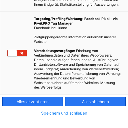
Ihrem Endgerät; Statistikerstellung für Auswertungen.
Targeting/Profiling/Werbung: Facebook Pixel - via
PiwikPRO Tag Manager
Facebook Inc., Irland
Zielgruppengerechte Information außerhalb unserer
Website
Verarbeitungsvorgänge:
Erhebung von
Verbindungsdaten und Daten ihres Webbrowsers;
Daten über die aufgerufenen Inhalte; Ausführung von
Drittanbietersoftware und Speicherung von Daten auf
ihrem Endgerät; Anreicherung von Werbenetzwerken;
Auswertung der Daten; Personalisierung von Werbung;
Auf der Suche nach dem platzsparenden Eigenheim?
Wiedererkennung und Bewerbung von
Websitebesuchern auf fremden Websites, Messung
des Werbeerfolgs
Dieser Artikel wurde am 31. Dezember 2015 veröffentlicht
und ist möglicherweise nicht mehr aktuell!
Alles akzeptieren
Alles ablehnen
Ein Architekturprojekt aus Belgien, namens
Skilpod
, ist ein
Speichern und schließen
innovatives Konzept, das sich dem
Tiny Living
Konzept
verschrieben hat. Aber nicht nur private Wohnungssuchende