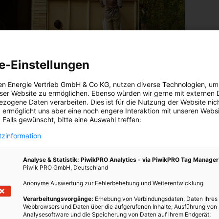
e-Einstellungen
en Energie Vertrieb GmbH & Co KG
, nutzen diverse
Technologien
, um
eser Website zu ermöglichen. Ebenso würden wir gerne mit externen 
zogene Daten verarbeiten. Dies ist für die Nutzung der Website nic
 ermöglicht uns aber eine noch engere Interaktion mit unseren Websi
 Falls gewünscht, bitte eine Auswahl treffen:
BauHaus
zinformation
enna.transitionBASE
in der Seestadt Aspern ist im Zuge dieses
Analyse & Statistik: PiwikPRO Analytics - via PiwikPRO Tag Manager
er eine Gruppe von 15 Menschen entstanden, die bereits
Piwik PRO GmbH, Deutschland
ototypen zu bauen. Das Projekt nennt sich
baus! Das grüne
Anonyme Auswertung zur Fehlerbehebung und Weiterentwicklung
augruppe gemeinschaftlich mit Unterstützung von Fachleuten
nleitung gebaut. Es wurde dabei eine Holzständerbauweise mit
Verarbeitungsvorgänge:
Erhebung von Verbindungsdaten, Daten Ihres
Webbrowsers und Daten über die aufgerufenen Inhalte; Ausführung von
einem Lehmputz gewählt.
Analysesoftware und die Speicherung von Daten auf Ihrem Endgerät;