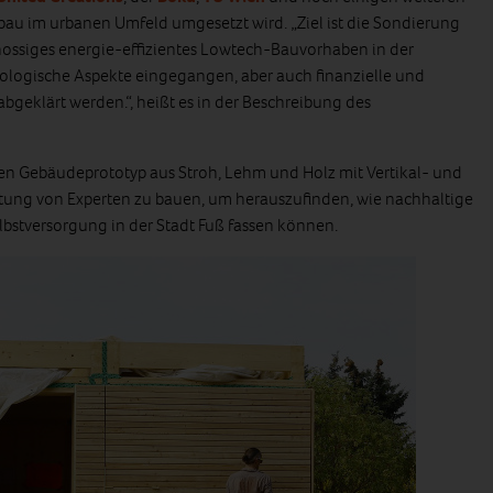
au im urbanen Umfeld umgesetzt wird. „Ziel ist die Sondierung
hossiges energie-effizientes Lowtech-Bauvorhaben in der
ökologische Aspekte eingegangen, aber auch finanzielle und
eklärt werden.“, heißt es in der Beschreibung des
inen Gebäudeprototyp aus Stroh, Lehm und Holz mit Vertikal- und
tung von Experten zu bauen, um herauszufinden, wie nachhaltige
lbstversorgung in der Stadt Fuß fassen können.