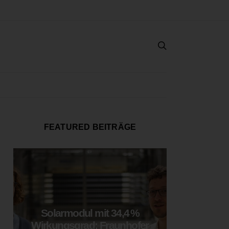
FEATURED BEITRÄGE
Solarmodul mit 34,4 %
LOOP
Wirkungsgrad: Fraunhofer
München