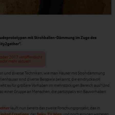
bäudeprototypen mit Strohballen-Dämmung im Zuge des
ity2gether“.
tober 2017 veröffentlicht
icht mehr aktuell!
iten und diverse Techniken, wie man Häuser mit Strohdämmung
lienhäuser sind diverse Beispiele bekannt, die eindrucksvoll
 sieht es für größere Vorhaben im mehrstöckigen Bereich aus? Und
so einer Gruppe an Menschen, die partizipativ ein Bauvorhaben
ether
läuft nun bereits das zweite Forschungsprojekt, das in
United Creations
, der
Boku
,
TU Wien
und noch einigen weiteren