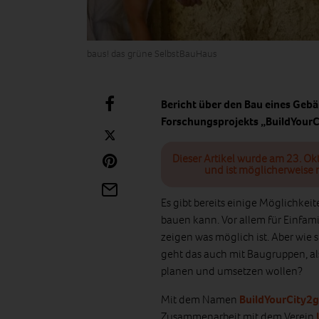
baus! das grüne SelbstBauHaus
Bericht über den Bau eines Ge
Forschungsprojekts „BuildYourC
Dieser Artikel wurde am 23. Ok
und ist möglicherweise n
Es gibt bereits einige Möglichke
bauen kann. Vor allem für Einfami
zeigen was möglich ist. Aber wie
geht das auch mit Baugruppen, al
planen und umsetzen wollen?
Mit dem Namen
BuildYourCity2g
Zusammenarbeit mit dem Verein