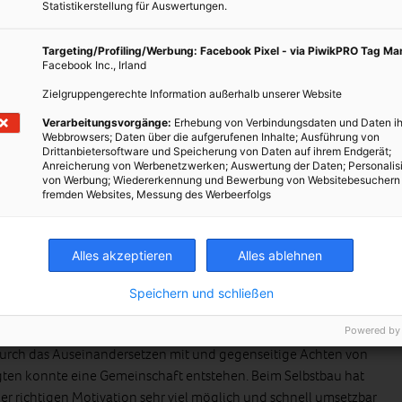
Statistikerstellung für Auswertungen.
cht werden, wie sowohl die partizipative Planung, als auch das
ch Laien möglich ist. Die Erkenntnisse daraus sollen in weiterer
Targeting/Profiling/Werbung: Facebook Pixel - via PiwikPRO Tag M
ige Baugruppen in diesem Bereich zu unterstützen, bzw.
Facebook Inc., Irland
es möglich ist, so ein Projekt umzusetzen. Dieser Prototyp ist
Zielgruppengerechte Information außerhalb unserer Website
dest drei Stöcke möglich sind. Aktuell wird jedoch nur ein Stock
Verarbeitungsvorgänge:
Erhebung von Verbindungsdaten und Daten ih
Webbrowsers; Daten über die aufgerufenen Inhalte; Ausführung von
Drittanbietersoftware und Speicherung von Daten auf ihrem Endgerät;
 Crowdfunding, sowie die Unterstützung diverser Firmen, die
Anreicherung von Werbenetzwerken; Auswertung der Daten; Personalis
von Werbung; Wiedererkennung und Bewerbung von Websitebesuchern
teuern. Es hat sich hierbei jedoch gezeigt, dass auch
fremden Websites, Messung des Werbeerfolgs
stützung für diverse sonstige Materialien notwendig und
m Laufen zu halten.
Alles akzeptieren
Alles ablehnen
Speichern und schließen
s bereits innerhalb weniger Monate die Gruppe durch das
stark zusammengewachsen ist, und auch privat gute
Powered by
urch das Auseinandersetzen mit und gegenseitige Achten von
igten konnte eine Gemeinschaft entstehen. Beim Selbstbau hat
er richtigen Motivation sehr viel möglich und schnell umsetzbar