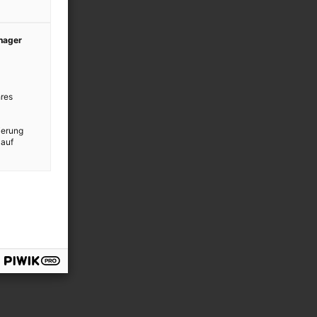
anager
res
ierung
 auf