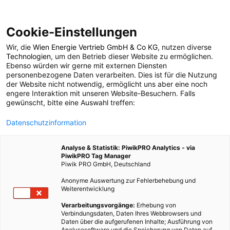
Cookie-Einstellungen
Wir, die
Wien Energie Vertrieb GmbH & Co KG
, nutzen diverse
ENERGIEPOLITIK
Technologien
, um den Betrieb dieser Website zu ermöglichen.
Ebenso würden wir gerne mit externen Diensten
Studie zur
personenbezogene Daten verarbeiten. Dies ist für die Nutzung
der Website nicht notwendig, ermöglicht uns aber eine noch
engere Interaktion mit unseren Website-Besuchern. Falls
Geräuschbelästigung
gewünscht, bitte eine Auswahl treffen:
Datenschutzinformation
durch Windparks
Analyse & Statistik: PiwikPRO Analytics - via
PiwikPRO Tag Manager
22. JULI 2014
2 MINUTEN LESEZEIT
Piwik PRO GmbH, Deutschland
Anonyme Auswertung zur Fehlerbehebung und
Weiterentwicklung
Verarbeitungsvorgänge:
Erhebung von
Verbindungsdaten, Daten Ihres Webbrowsers und
Daten über die aufgerufenen Inhalte; Ausführung von
Analysesoftware und die Speicherung von Daten auf