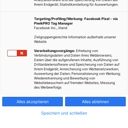
Ihrem Endgerät; Statistikerstellung für Auswertungen.
Targeting/Profiling/Werbung: Facebook Pixel - via
PiwikPRO Tag Manager
Facebook Inc., Irland
Zielgruppengerechte Information außerhalb unserer
Website
Verarbeitungsvorgänge:
Erhebung von
Verbindungsdaten und Daten ihres Webbrowsers;
Daten über die aufgerufenen Inhalte; Ausführung von
Drittanbietersoftware und Speicherung von Daten auf
ihrem Endgerät; Anreicherung von Werbenetzwerken;
Auswertung der Daten; Personalisierung von Werbung;
Wiedererkennung und Bewerbung von
Dieser Artikel wurde am 22. Juli 2014 veröffentlicht und ist
Websitebesuchern auf fremden Websites, Messung
des Werbeerfolgs
möglicherweise nicht mehr aktuell!Als ich vor ein paar Tagen
noch im Garten unserer Ferienwohnung an der Nordsee lag,
Alles akzeptieren
Alles ablehnen
fiel mir…
Speichern und schließen
Dieser Artikel wurde am 22. Juli 2014 veröffentlicht
und ist möglicherweise nicht mehr aktuell!