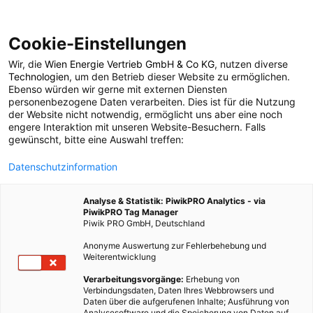
Cookie-Einstellungen
Wir, die
Wien Energie Vertrieb GmbH & Co KG
, nutzen diverse
POSTS BY TAG
Technologien
, um den Betrieb dieser Website zu ermöglichen.
Ebenso würden wir gerne mit externen Diensten
Windpark
personenbezogene Daten verarbeiten. Dies ist für die Nutzung
der Website nicht notwendig, ermöglicht uns aber eine noch
engere Interaktion mit unseren Website-Besuchern. Falls
gewünscht, bitte eine Auswahl treffen:
37 BEITRÄGE
Datenschutzinformation
Analyse & Statistik: PiwikPRO Analytics - via
PiwikPRO Tag Manager
Piwik PRO GmbH, Deutschland
Anonyme Auswertung zur Fehlerbehebung und
Weiterentwicklung
Verarbeitungsvorgänge:
Erhebung von
Verbindungsdaten, Daten Ihres Webbrowsers und
Daten über die aufgerufenen Inhalte; Ausführung von
Analysesoftware und die Speicherung von Daten auf