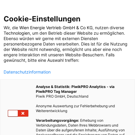
Cookie-Einstellungen
Wir, die
Wien Energie Vertrieb GmbH & Co KG
, nutzen diverse
POSTS BY TAG
Technologien
, um den Betrieb dieser Website zu ermöglichen.
Ebenso würden wir gerne mit externen Diensten
Adventsamstag
personenbezogene Daten verarbeiten. Dies ist für die Nutzung
der Website nicht notwendig, ermöglicht uns aber eine noch
engere Interaktion mit unseren Website-Besuchern. Falls
gewünscht, bitte eine Auswahl treffen:
2 BEITRÄGE
Datenschutzinformation
Analyse & Statistik: PiwikPRO Analytics - via
PiwikPRO Tag Manager
Piwik PRO GmbH, Deutschland
Anonyme Auswertung zur Fehlerbehebung und
Weiterentwicklung
Verarbeitungsvorgänge:
Erhebung von
Verbindungsdaten, Daten Ihres Webbrowsers und
Daten über die aufgerufenen Inhalte; Ausführung von
Analysesoftware und die Speicherung von Daten auf