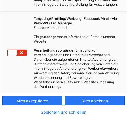
Ihrem Endgerät; Statistikerstellung für Auswertungen.
Targeting/Profiling/Werbung: Facebook Pixel - via
PiwikPRO Tag Manager
Facebook Inc., Irland
Zielgruppengerechte Information außerhalb unserer
Website
EVENTS
Verarbeitungsvorgänge:
Erhebung von
Weihnachtsmärkte in Wien 2019
Verbindungsdaten und Daten ihres Webbrowsers;
Daten über die aufgerufenen Inhalte; Ausführung von
13. NOVEMBER 2019
VON
ENERGIELEBEN REDAKTION
Drittanbietersoftware und Speicherung von Daten auf
ihrem Endgerät; Anreicherung von Werbenetzwerken;
Es weihnachtet wieder sehr – gerade im schönen Wien, das für
Auswertung der Daten; Personalisierung von Werbung;
Wiedererkennung und Bewerbung von
seine Christkindlmärkte bekannt ist.
Websitebesuchern auf fremden Websites, Messung
des Werbeerfolgs
BEITRAG ANSEHEN
Alles akzeptieren
Alles ablehnen
TEILEN
Speichern und schließen