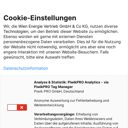
Cookie-Einstellungen
Wir, die
Wien Energie Vertrieb GmbH & Co KG
, nutzen diverse
POSTS BY TAG
Technologien
, um den Betrieb dieser Website zu ermöglichen.
Ebenso würden wir gerne mit externen Diensten
agile Architektur
personenbezogene Daten verarbeiten. Dies ist für die Nutzung
der Website nicht notwendig, ermöglicht uns aber eine noch
engere Interaktion mit unseren Website-Besuchern. Falls
gewünscht, bitte eine Auswahl treffen:
1 BEITRAG
Datenschutzinformation
Analyse & Statistik: PiwikPRO Analytics - via
PiwikPRO Tag Manager
Piwik PRO GmbH, Deutschland
Anonyme Auswertung zur Fehlerbehebung und
Weiterentwicklung
Verarbeitungsvorgänge:
Erhebung von
Verbindungsdaten, Daten Ihres Webbrowsers und
Daten über die aufgerufenen Inhalte; Ausführung von
Analysesoftware und die Speicherung von Daten auf