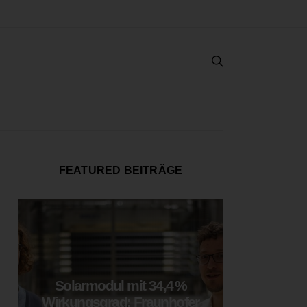
FEATURED BEITRÄGE
Solarmodul mit 34,4 %
LOOP
Wirkungsgrad: Fraunhofer
München