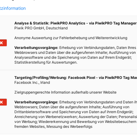
zinformation
Analyse & Statistik: PiwikPRO Analytics - via PiwikPRO Tag Manager
Piwik PRO GmbH, Deutschland
ERNÄHRUNG
Anonyme Auswertung zur Fehlerbehebung und Weiterentwicklung
Profis am Wort: Schneckenzucht in Wien
Verarbeitungsvorgänge:
Erhebung von Verbindungsdaten, Daten Ihres
Webbrowsers und Daten über die aufgerufenen Inhalte; Ausführung von
N
27. SEPTEMBER 2019
VON
ENERGIELEBEN REDAKTION
Analysesoftware und die Speicherung von Daten auf Ihrem Endgerät;
Statistikerstellung für Auswertungen.
r Stadt
Andreas Gugumuck entdeckte als
Wirtschaftsinformatiker die Welt der Schnecken und
Targeting/Profiling/Werbung: Facebook Pixel - via PiwikPRO Tag M
startete am familieneigenen Hof seine eigene Zucht.
Facebook Inc., Irland
300.000 Schnecken leben auf dem Gugumuckhof, der
Zielgruppengerechte Information außerhalb unserer Website
seit 400 Jahren in Familienbesitz ist. Warum Schnecken
gesund sind, was sie zum Future-Food macht und
Verarbeitungsvorgänge:
Erhebung von Verbindungsdaten und Daten ih
Webbrowsers; Daten über die aufgerufenen Inhalte; Ausführung von
welche Ziele er erreichen möchte, darüber spricht er im
Drittanbietersoftware und Speicherung von Daten auf ihrem Endgerät;
Interview.
Anreicherung von Werbenetzwerken; Auswertung der Daten; Personalis
von Werbung; Wiedererkennung und Bewerbung von Websitebesuchern
fremden Websites, Messung des Werbeerfolgs
BEITRAG ANSEHEN