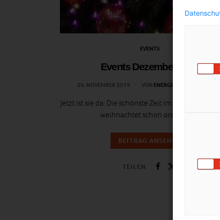
Datenschut
EVENTS
Events Dezember 2019
26. NOVEMBER 2019
VON
ENERGIELEBEN REDAKTIO
Jetzt ist sie da: Die schönste Zeit im Jahr und in de
weihnachtet schon ordentlich.
BEITRAG ANSEHEN
TEILEN