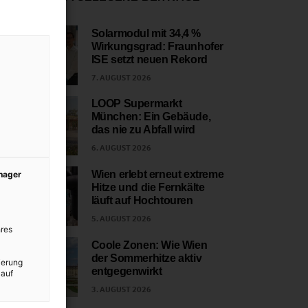
Solarmodul mit 34,4 %
Wirkungsgrad: Fraunhofer
1
ISE setzt neuen Rekord
7. AUGUST 2026
LOOP Supermarkt
München: Ein Gebäude,
2
das nie zu Abfall wird
6. AUGUST 2026
Wien erlebt erneut extreme
anager
Hitze und die Fernkälte
3
läuft auf Hochtouren
5. AUGUST 2026
res
Coole Zonen: Wie Wien
der Sommerhitze aktiv
ierung
4
entgegenwirkt
 auf
3. AUGUST 2026