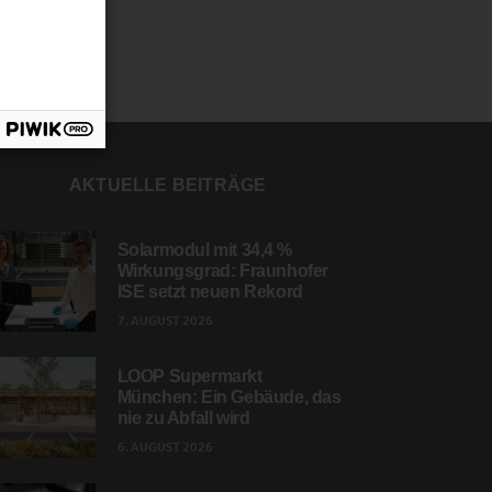
AKTUELLE BEITRÄGE
Solarmodul mit 34,4 %
Wirkungsgrad: Fraunhofer
ISE setzt neuen Rekord
7. AUGUST 2026
LOOP Supermarkt
München: Ein Gebäude, das
nie zu Abfall wird
6. AUGUST 2026