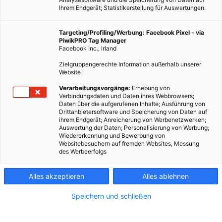
Ihrem Endgerät; Statistikerstellung für Auswertungen.
Targeting/Profiling/Werbung: Facebook Pixel - via
PiwikPRO Tag Manager
LEBEN
Facebook Inc., Irland
Aqualibrium – Der Gemüsegarten für zuhause
Zielgruppengerechte Information außerhalb unserer
Website
21. JANUAR 2014
VON
ENERGIELEBEN REDAKTION
Verarbeitungsvorgänge:
Erhebung von
Das Aqualibrium ist ein kleiner Garten, ein eigenes Ökosystem,
Verbindungsdaten und Daten ihres Webbrowsers;
das dafür designt wurde, in Innenräumen Gewürze, Gemüse
Daten über die aufgerufenen Inhalte; Ausführung von
Drittanbietersoftware und Speicherung von Daten auf
und Blumen wachsen zu lassen.
ihrem Endgerät; Anreicherung von Werbenetzwerken;
Auswertung der Daten; Personalisierung von Werbung;
Wiedererkennung und Bewerbung von
BEITRAG ANSEHEN
Websitebesuchern auf fremden Websites, Messung
des Werbeerfolgs
TEILEN
Alles akzeptieren
Alles ablehnen
Speichern und schließen
FEATURED BEITRÄGE