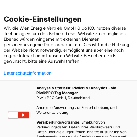
Cookie-Einstellungen
Wir, die
Wien Energie Vertrieb GmbH & Co KG
, nutzen diverse
POSTS BY TAG
Technologien
, um den Betrieb dieser Website zu ermöglichen.
Ebenso würden wir gerne mit externen Diensten
autonomes Flugzeug
personenbezogene Daten verarbeiten. Dies ist für die Nutzung
der Website nicht notwendig, ermöglicht uns aber eine noch
engere Interaktion mit unseren Website-Besuchern. Falls
gewünscht, bitte eine Auswahl treffen:
1 BEITRAG
Datenschutzinformation
Analyse & Statistik: PiwikPRO Analytics - via
PiwikPRO Tag Manager
Piwik PRO GmbH, Deutschland
Anonyme Auswertung zur Fehlerbehebung und
Weiterentwicklung
Verarbeitungsvorgänge:
Erhebung von
Verbindungsdaten, Daten Ihres Webbrowsers und
Daten über die aufgerufenen Inhalte; Ausführung von
Analysesoftware und die Speicherung von Daten auf