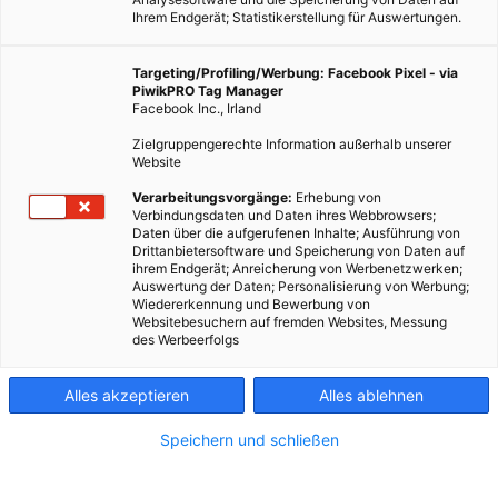
Ihrem Endgerät; Statistikerstellung für Auswertungen.
Targeting/Profiling/Werbung: Facebook Pixel - via
PiwikPRO Tag Manager
Facebook Inc., Irland
Zielgruppengerechte Information außerhalb unserer
Website
Verarbeitungsvorgänge:
Erhebung von
Verbindungsdaten und Daten ihres Webbrowsers;
Daten über die aufgerufenen Inhalte; Ausführung von
LEBEN
Drittanbietersoftware und Speicherung von Daten auf
ihrem Endgerät; Anreicherung von Werbenetzwerken;
Hände weg vom Lenkrad, Sartre übernimmt
Auswertung der Daten; Personalisierung von Werbung;
Wiedererkennung und Bewerbung von
14. DEZEMBER 2012
VON
ENERGIELEBEN REDAKTION
Websitebesuchern auf fremden Websites, Messung
des Werbeerfolgs
SARTRE, ohne Jean Paul, vielmehr kurz für „Safe Road Trains for
the Environment“. Bei dem kleinen Wortspiel handelt es sich
Alles akzeptieren
Alles ablehnen
um ein Forschungsprojekt der Europäischen Kommission zum
Thema sicheres Autofahren.
Speichern und schließen
BEITRAG ANSEHEN