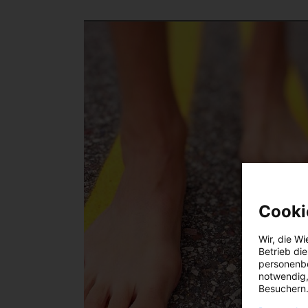
Cooki
Wir, die
Wi
Betrieb di
personenbe
notwendig,
Besuchern.