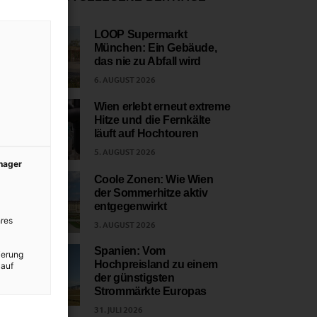
LOOP Supermarkt
München: Ein Gebäude,
1
das nie zu Abfall wird
6. AUGUST 2026
Wien erlebt erneut extreme
Hitze und die Fernkälte
2
läuft auf Hochtouren
5. AUGUST 2026
anager
Coole Zonen: Wie Wien
der Sommerhitze aktiv
3
entgegenwirkt
res
3. AUGUST 2026
Spanien: Vom
ierung
Hochpreisland zu einem
 auf
4
der günstigsten
Strommärkte Europas
31. JULI 2026