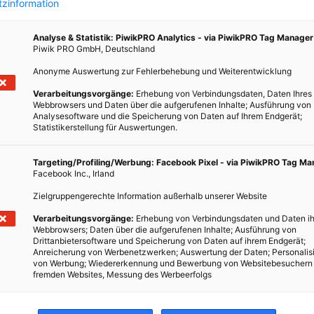
zinformation
Analyse & Statistik: PiwikPRO Analytics - via PiwikPRO Tag Manager
Piwik PRO GmbH, Deutschland
LEBEN
Anonyme Auswertung zur Fehlerbehebung und Weiterentwicklung
 die
Barfuß oder Schuhe?
Verarbeitungsvorgänge:
Erhebung von Verbindungsdaten, Daten Ihres
Webbrowsers und Daten über die aufgerufenen Inhalte; Ausführung von
Analysesoftware und die Speicherung von Daten auf Ihrem Endgerät;
4. JULI 2018
VON
ELISABETH DEMETER
Statistikerstellung für Auswertungen.
Was macht das Barfuß gehen mit uns? Und sind
huhe
Barfuß-Schuhe ein guter Kompromiss?
Targeting/Profiling/Werbung: Facebook Pixel - via PiwikPRO Tag M
Facebook Inc., Irland
Zielgruppengerechte Information außerhalb unserer Website
BEITRAG ANSEHEN
Verarbeitungsvorgänge:
Erhebung von Verbindungsdaten und Daten ih
Webbrowsers; Daten über die aufgerufenen Inhalte; Ausführung von
TEILEN
Drittanbietersoftware und Speicherung von Daten auf ihrem Endgerät;
Anreicherung von Werbenetzwerken; Auswertung der Daten; Personalis
von Werbung; Wiedererkennung und Bewerbung von Websitebesuchern
fremden Websites, Messung des Werbeerfolgs