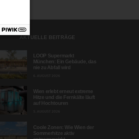
AKTUELLE BEITRÄGE
LOOP Supermarkt
München: Ein Gebäude, das
nie zu Abfall wird
6. AUGUST 2026
Wien erlebt erneut extreme
Hitze und die Fernkälte läuft
auf Hochtouren
5. AUGUST 2026
Coole Zonen: Wie Wien der
Sommerhitze aktiv