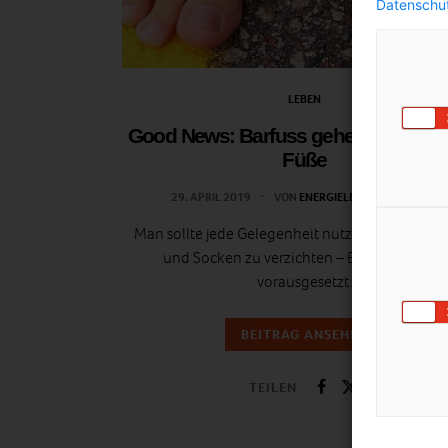
Datenschut
LEBEN
Good News: Barfuss gehen ist gut für
Füße
29. APRIL 2019
VON
ENERGIELEBEN REDAKTION
Man sollte jede Gelegenheit nutzen, um auf Sc
und Socken zu verzichten – Benimmregeln
vorausgesetzt.
BEITRAG ANSEHEN
TEILEN