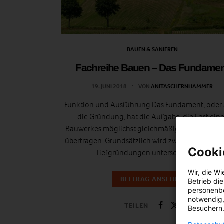
BAUEN & SANIEREN
Fachreihe Bauen – Das Fundamen
19. JUNI 2018
VON
ANITASCHERNHAMMER
Funktion und Ausführung Das Fundament, oder
die Gründung, hat die Aufgabe, die Last eine
Bauwerkes möglichst gleichmäßig auf den Bod
übertragen. Grundsätzlich wird zwischen Seicht
Cooki
Tiefgründungen unterschieden.…
Wir, die
Wi
BEITRAG ANSEHEN
Betrieb di
personenbe
notwendig,
TEILEN
Besuchern.