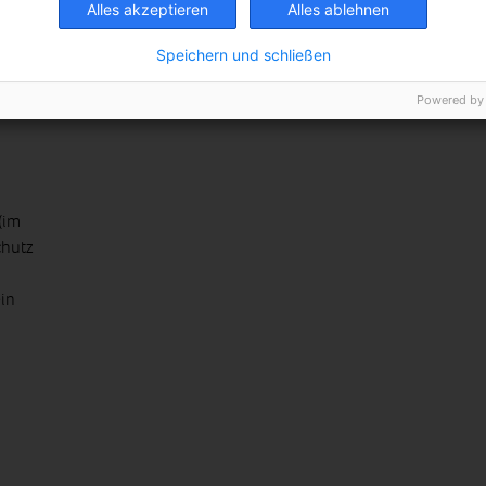
Alles akzeptieren
Alles ablehnen
Speichern und schließen
Powered by
(im
chutz
in