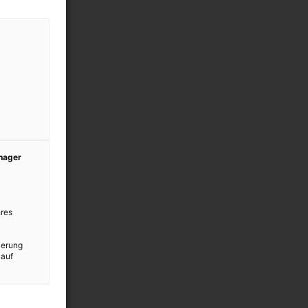
anager
res
ierung
 auf