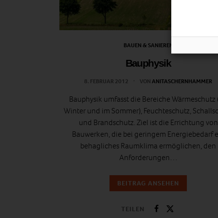
BAUEN & SANIEREN
Bauphysik
8. FEBRUAR 2012
VON
ANITASCHERNHAMMER
Bauphysik umfasst die Bereiche Wärmeschutz 
Winter und im Sommer), Feuchteschutz, Schalls
und Brandschutz. Ziel ist die Errichtung von
Bauwerken, die bei geringem Energiebedarf e
behagliches Raumklima ermöglichen, den
Anforderungen…
BEITRAG ANSEHEN
TEILEN