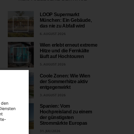
LOOP Supermarkt
München: Ein Gebäude,
1
das nie zu Abfall wird
6. AUGUST 2026
Wien erlebt erneut extreme
Hitze und die Fernkälte
2
läuft auf Hochtouren
5. AUGUST 2026
Coole Zonen: Wie Wien
der Sommerhitze aktiv
3
entgegenwirkt
3. AUGUST 2026
 den
Spanien: Vom
Diensten
Hochpreisland zu einem
ht
4
der günstigsten
te-
Strommärkte Europas
31. JULI 2026