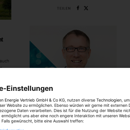
TEILEN
t
 auch
s
en zu
- und
e-Einstellungen
ENERGIEPOLITIK
en Energie Vertrieb GmbH & Co KG
, nutzen diverse
Technologien
, um
Profis am Wort: Mehr Energie erzeugen
eser Website zu ermöglichen. Ebenso würden wir gerne mit externen 
als verbrauchen
zogene Daten verarbeiten. Dies ist für die Nutzung der Website nic
 ermöglicht uns aber eine noch engere Interaktion mit unseren Websi
 Falls gewünscht, bitte eine Auswahl treffen:
5. DEZEMBER 2014
VON
ENERGIELEBEN REDAKTION