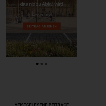
das nie zu Abfall wird
ent
6. AUGUST 2026
3.
BEITRAG ANSEHEN
BEIT
MEISTGELESENE BEITRÄGE