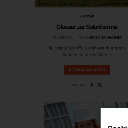
GLOSSAR
Glossar zur Solarthermie
16. JUNI 2015
VON
ANITASCHERNHAMMER
Relevante Begriffe zur Umwandlung von
Sonnenenergie in Wärme.
BEITRAG ANSEHEN
TEILEN