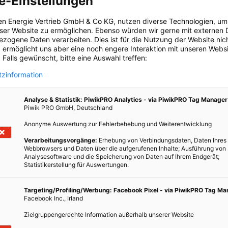
e-Einstellungen
en Energie Vertrieb GmbH & Co KG
, nutzen diverse
Technologien
, um
eser Website zu ermöglichen. Ebenso würden wir gerne mit externen 
zogene Daten verarbeiten. Dies ist für die Nutzung der Website nic
 ermöglicht uns aber eine noch engere Interaktion mit unseren Websi
 Falls gewünscht, bitte eine Auswahl treffen:
zinformation
ERNEUERBARE ENERGIEN
GLOSSAR
Glossar zu Photovoltaik
Analyse & Statistik: PiwikPRO Analytics - via PiwikPRO Tag Manager
Piwik PRO GmbH, Deutschland
24. MAI 2015
VON
ENERGIELEBEN REDAKTION
Anonyme Auswertung zur Fehlerbehebung und Weiterentwicklung
Die wichtigsten Begriffe zu Photovoltaik.
Verarbeitungsvorgänge:
Erhebung von Verbindungsdaten, Daten Ihres
Webbrowsers und Daten über die aufgerufenen Inhalte; Ausführung von
Analysesoftware und die Speicherung von Daten auf Ihrem Endgerät;
BEITRAG ANSEHEN
Statistikerstellung für Auswertungen.
Targeting/Profiling/Werbung: Facebook Pixel - via PiwikPRO Tag M
TEILEN
Facebook Inc., Irland
Zielgruppengerechte Information außerhalb unserer Website