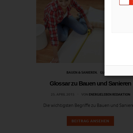
BAUEN & SANIEREN
GLOSSAR
Glossar zu Bauen und Sanieren
25. APRIL 2015
VON
ENERGIELEBEN REDAKTION
Die wichtigsten Begriffe zu Bauen und Sanier
BEITRAG ANSEHEN