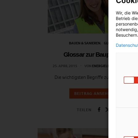
Cooki
Wir, die
Wi
Betrieb di
personenbe
notwendig,
Besuchern.
BAUEN & SANIEREN
GLOSSAR
Datenschut
Glossar zur Bauphysik
25. APRIL 2015
VON
ENERGIELEBEN REDAKTION
Die wichtigsten Begriffe zur Bauphysik.
BEITRAG ANSEHEN
TEILEN