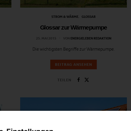
STROM & WÄRME
GLOSSAR
Glossar zur Wärmepumpe
25. MAI 2015
VON
ENERGIELEBEN REDAKTION
Die wichtigsten Begriffe zur Wärmepumpe.
BEITRAG ANSEHEN
TEILEN