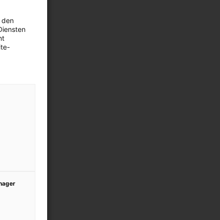
 den
Diensten
ht
te-
anager