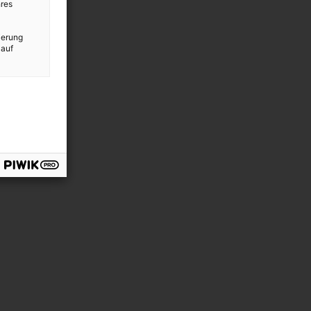
res
ierung
 auf