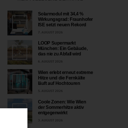
Solarmodul mit 34,4 %
Wirkungsgrad: Fraunhofer
1
ISE setzt neuen Rekord
7. AUGUST 2026
LOOP Supermarkt
München: Ein Gebäude,
2
das nie zu Abfall wird
6. AUGUST 2026
Wien erlebt erneut extreme
Hitze und die Fernkälte
3
läuft auf Hochtouren
5. AUGUST 2026
Coole Zonen: Wie Wien
der Sommerhitze aktiv
4
entgegenwirkt
3. AUGUST 2026