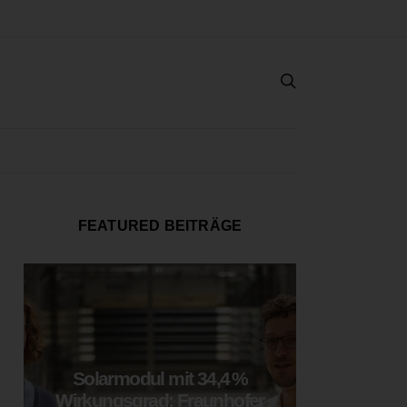
FEATURED BEITRÄGE
Solarmodul mit 34,4 %
LOOP
Wirkungsgrad: Fraunhofer
München