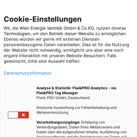
Cookie-Einstellungen
Wir, die
Wien Energie Vertrieb GmbH & Co KG
, nutzen diverse
POSTS BY TAG
Technologien
, um den Betrieb dieser Website zu ermöglichen.
Ebenso würden wir gerne mit externen Diensten
Belüftungssystem
personenbezogene Daten verarbeiten. Dies ist für die Nutzung
der Website nicht notwendig, ermöglicht uns aber eine noch
engere Interaktion mit unseren Website-Besuchern. Falls
gewünscht, bitte eine Auswahl treffen:
2 BEITRÄGE
Datenschutzinformation
Analyse & Statistik: PiwikPRO Analytics - via
PiwikPRO Tag Manager
Piwik PRO GmbH, Deutschland
Anonyme Auswertung zur Fehlerbehebung und
Weiterentwicklung
Verarbeitungsvorgänge:
Erhebung von
Verbindungsdaten, Daten Ihres Webbrowsers und
Daten über die aufgerufenen Inhalte; Ausführung von
Analysesoftware und die Speicherung von Daten auf