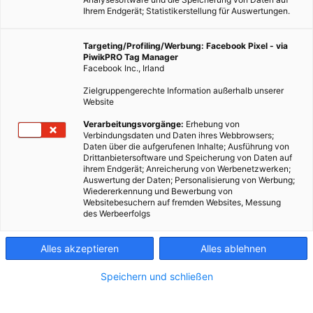
Ihrem Endgerät; Statistikerstellung für Auswertungen.
Targeting/Profiling/Werbung: Facebook Pixel - via
PiwikPRO Tag Manager
Facebook Inc., Irland
Zielgruppengerechte Information außerhalb unserer
Website
ERNÄHRUNG
Verarbeitungsvorgänge:
Erhebung von
Verbindungsdaten und Daten ihres Webbrowsers;
Superfood rote Rüben – feuerrote Vitalstoffkugel
Daten über die aufgerufenen Inhalte; Ausführung von
Drittanbietersoftware und Speicherung von Daten auf
3. FEBRUAR 2017
VON
ULRIKE GÖBL
ihrem Endgerät; Anreicherung von Werbenetzwerken;
Auswertung der Daten; Personalisierung von Werbung;
Heimische Superfoods im Fokus – denn das Gute liegt so nah!
Wiedererkennung und Bewerbung von
Heute: Rote Rüben!
Websitebesuchern auf fremden Websites, Messung
des Werbeerfolgs
BEITRAG ANSEHEN
Alles akzeptieren
Alles ablehnen
TEILEN
Speichern und schließen