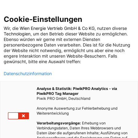
Cookie-Einstellungen
Wir, die
Wien Energie Vertrieb GmbH & Co KG
, nutzen diverse
POSTS BY TAG
Technologien
, um den Betrieb dieser Website zu ermöglichen.
Ebenso würden wir gerne mit externen Diensten
Bewegung als Familie
personenbezogene Daten verarbeiten. Dies ist für die Nutzung
der Website nicht notwendig, ermöglicht uns aber eine noch
engere Interaktion mit unseren Website-Besuchern. Falls
gewünscht, bitte eine Auswahl treffen:
1 BEITRAG
Datenschutzinformation
Analyse & Statistik: PiwikPRO Analytics - via
PiwikPRO Tag Manager
Piwik PRO GmbH, Deutschland
Anonyme Auswertung zur Fehlerbehebung und
Weiterentwicklung
Verarbeitungsvorgänge:
Erhebung von
Verbindungsdaten, Daten Ihres Webbrowsers und
Daten über die aufgerufenen Inhalte; Ausführung von
Analysesoftware und die Speicherung von Daten auf