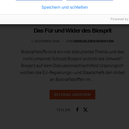
Speichern und schließen
Powered by
MOBILITÄT
Das Für und Wider des Biosprit
1. DEZEMBER 2008
VON
ENERGIELEBEN REDAKTION
Biokraftstoffe sind ein viel diskutiertes Thema und das
nicht umsonst! Schützt Biosprit wirklich die Umwelt?
Biosprit auf dem Diskussionsschlachtfeld Ursprünglich
wollten die EU-Regierungs- und Staatschefs den Anteil
an Biokraftstoffen im…
BEITRAG ANSEHEN
TEILEN