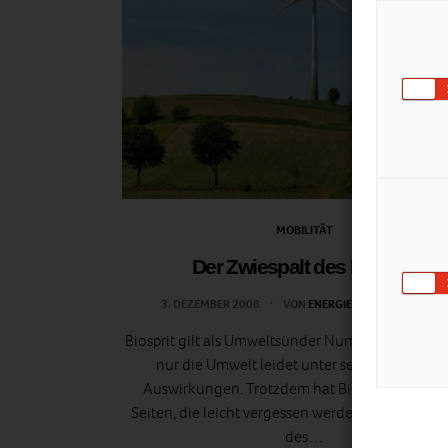
MOBILITÄT
Der Zwiespalt des Biosprit
3. DEZEMBER 2008
VON
ENERGIELEBEN REDAKTION
Biosprit gilt als Umweltsünder Nummer eins. Und
nur die Umwelt leidet unter seinen negative
Auswirkungen. Trotzdem hat Biosprit einige g
Seiten, die leicht vergessen werden. Die guten S
des…