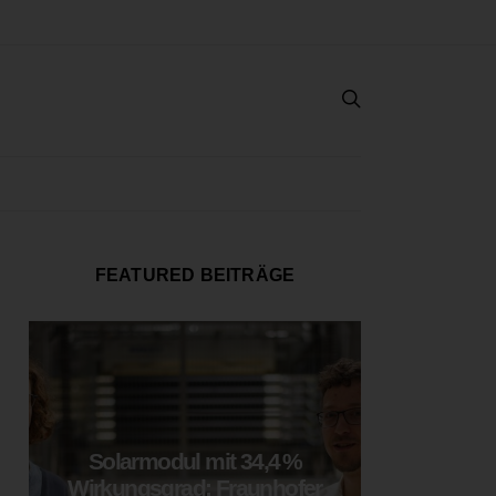
FEATURED BEITRÄGE
Solarmodul mit 34,4 %
LOOP
Wirkungsgrad: Fraunhofer
München