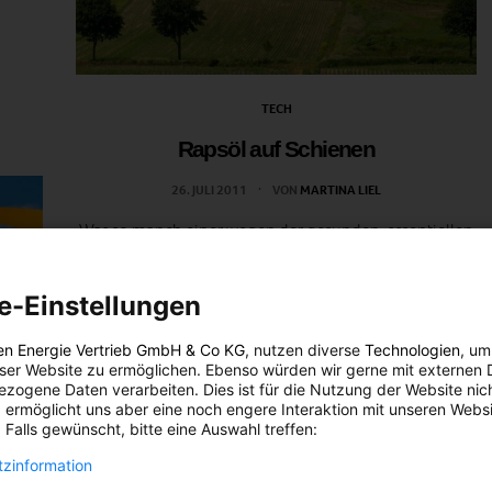
TECH
Rapsöl auf Schienen
26. JULI 2011
VON
MARTINA LIEL
Was so manch einer wegen der gesunden, essentiellen
Fettsäuren in seinen Salat tut, soll in Zukunft in die
Tanks von Zügen und Schiffen gefüllt werden. Der
e-Einstellungen
Forschungsverband des KIT-Instituts für…
en Energie Vertrieb GmbH & Co KG
, nutzen diverse
Technologien
, um
BEITRAG ANSEHEN
eser Website zu ermöglichen. Ebenso würden wir gerne mit externen 
zogene Daten verarbeiten. Dies ist für die Nutzung der Website nic
 ermöglicht uns aber eine noch engere Interaktion mit unseren Websi
TEILEN
 Falls gewünscht, bitte eine Auswahl treffen:
zinformation