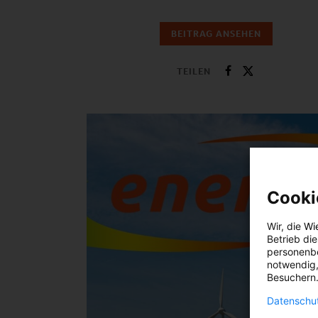
BEITRAG ANSEHEN
TEILEN
Cooki
Wir, die
Wi
Betrieb di
personenbe
notwendig,
Besuchern.
Datenschut