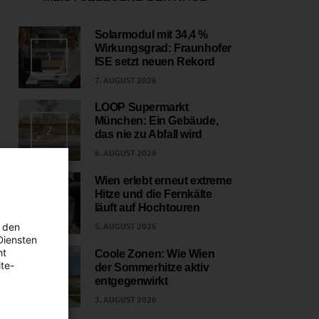
Solarmodul mit 34,4 %
Wirkungsgrad: Fraunhofer
1
ISE setzt neuen Rekord
7. AUGUST 2026
LOOP Supermarkt
München: Ein Gebäude,
2
das nie zu Abfall wird
6. AUGUST 2026
Wien erlebt erneut extreme
Hitze und die Fernkälte
3
läuft auf Hochtouren
 den
5. AUGUST 2026
Diensten
ht
Coole Zonen: Wie Wien
te-
der Sommerhitze aktiv
4
entgegenwirkt
3. AUGUST 2026