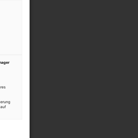
anager
res
ierung
 auf