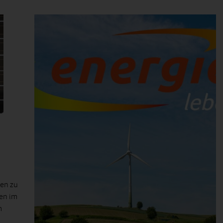
en zu
en im
m