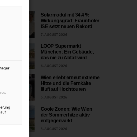
Solarmodul mit 34,4 %
Wirkungsgrad: Fraunhofer
1
ISE setzt neuen Rekord
7. AUGUST 2026
LOOP Supermarkt
München: Ein Gebäude,
2
das nie zu Abfall wird
6. AUGUST 2026
anager
Wien erlebt erneut extreme
Hitze und die Fernkälte
3
läuft auf Hochtouren
res
5. AUGUST 2026
ierung
Coole Zonen: Wie Wien
 auf
der Sommerhitze aktiv
4
entgegenwirkt
3. AUGUST 2026