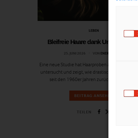
LEBEN
Bleifreie Haare dank Umweltschut
25. JUNI 2026
VON
ENERGIELEBEN
Eine neue Studie hat Haarproben aus über 100 J
untersucht und zeigt, wie drastisch die Bleibela
seit den 1960er Jahren zurückgegangen ist
BEITRAG ANSEHEN
TEILEN