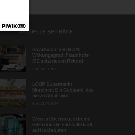
AKTUELLE BEITRÄGE
Solarmodul mit 34,4 %
Wirkungsgrad: Fraunhofer
ISE setzt neuen Rekord
7. AUGUST 2026
LOOP Supermarkt
München: Ein Gebäude, das
nie zu Abfall wird
6. AUGUST 2026
Wien erlebt erneut extreme
Hitze und die Fernkälte läuft
auf Hochtouren