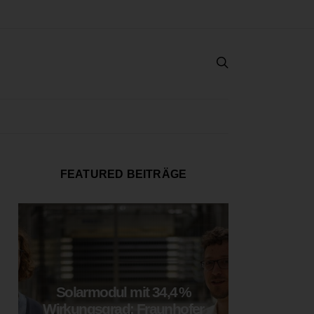
FEATURED BEITRÄGE
Solarmodul mit 34,4 %
LOOP
Wirkungsgrad: Fraunhofer
München