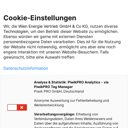
Cookie-Einstellungen
Wir, die
Wien Energie Vertrieb GmbH & Co KG
, nutzen diverse
POSTS BY TAG
Technologien
, um den Betrieb dieser Website zu ermöglichen.
Ebenso würden wir gerne mit externen Diensten
Brenndauer
personenbezogene Daten verarbeiten. Dies ist für die Nutzung
der Website nicht notwendig, ermöglicht uns aber eine noch
engere Interaktion mit unseren Website-Besuchern. Falls
gewünscht, bitte eine Auswahl treffen:
2 BEITRÄGE
Datenschutzinformation
Analyse & Statistik: PiwikPRO Analytics - via
PiwikPRO Tag Manager
Piwik PRO GmbH, Deutschland
Anonyme Auswertung zur Fehlerbehebung und
Weiterentwicklung
Verarbeitungsvorgänge:
Erhebung von
Verbindungsdaten, Daten Ihres Webbrowsers und
Daten über die aufgerufenen Inhalte; Ausführung von
Analysesoftware und die Speicherung von Daten auf