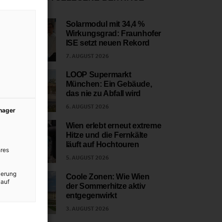
Solarmodul mit 34,4 %
Wirkungsgrad: Fraunhofer
1
ISE setzt neuen Rekord
7. AUGUST 2026
LOOP Supermarkt
München: Ein Gebäude,
2
das nie zu Abfall wird
6. AUGUST 2026
anager
Wien erlebt erneut extreme
Hitze und die Fernkälte
3
läuft auf Hochtouren
res
5. AUGUST 2026
ierung
Coole Zonen: Wie Wien
 auf
der Sommerhitze aktiv
4
entgegenwirkt
3. AUGUST 2026