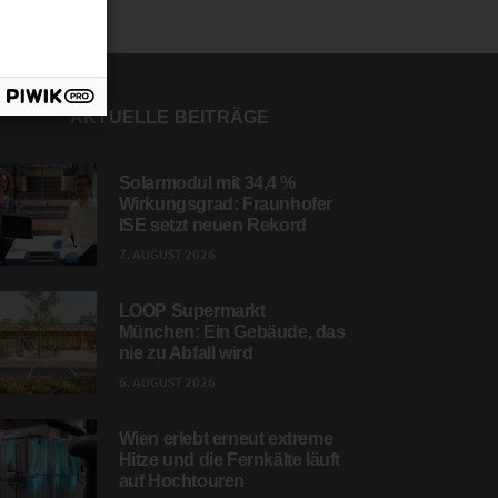
AKTUELLE BEITRÄGE
Solarmodul mit 34,4 %
Wirkungsgrad: Fraunhofer
ISE setzt neuen Rekord
7. AUGUST 2026
LOOP Supermarkt
München: Ein Gebäude, das
nie zu Abfall wird
6. AUGUST 2026
Wien erlebt erneut extreme
Hitze und die Fernkälte läuft
auf Hochtouren