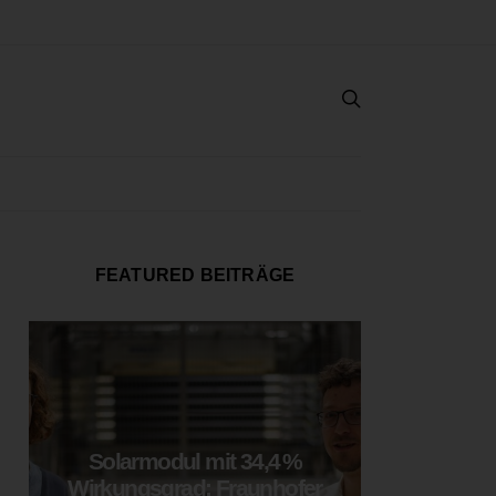
FEATURED BEITRÄGE
Solarmodul mit 34,4 %
LOOP
Wirkungsgrad: Fraunhofer
München