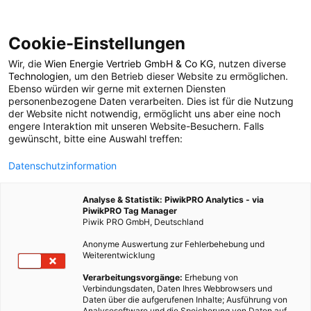
Cookie-Einstellungen
Wir, die
Wien Energie Vertrieb GmbH & Co KG
, nutzen diverse
POSTS BY TAG
Technologien
, um den Betrieb dieser Website zu ermöglichen.
Ebenso würden wir gerne mit externen Diensten
Christkindlmarkt
personenbezogene Daten verarbeiten. Dies ist für die Nutzung
der Website nicht notwendig, ermöglicht uns aber eine noch
engere Interaktion mit unseren Website-Besuchern. Falls
gewünscht, bitte eine Auswahl treffen:
4 BEITRÄGE
Datenschutzinformation
Analyse & Statistik: PiwikPRO Analytics - via
PiwikPRO Tag Manager
Piwik PRO GmbH, Deutschland
Anonyme Auswertung zur Fehlerbehebung und
Weiterentwicklung
Verarbeitungsvorgänge:
Erhebung von
Verbindungsdaten, Daten Ihres Webbrowsers und
Daten über die aufgerufenen Inhalte; Ausführung von
Analysesoftware und die Speicherung von Daten auf