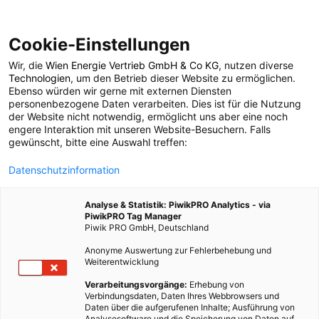
Cookie-Einstellungen
Wir, die
Wien Energie Vertrieb GmbH & Co KG
, nutzen diverse
POSTS BY TAG
Technologien
, um den Betrieb dieser Website zu ermöglichen.
Ebenso würden wir gerne mit externen Diensten
CO2-Eissionen
personenbezogene Daten verarbeiten. Dies ist für die Nutzung
der Website nicht notwendig, ermöglicht uns aber eine noch
engere Interaktion mit unseren Website-Besuchern. Falls
gewünscht, bitte eine Auswahl treffen:
2 BEITRÄGE
Datenschutzinformation
Analyse & Statistik: PiwikPRO Analytics - via
PiwikPRO Tag Manager
Piwik PRO GmbH, Deutschland
Anonyme Auswertung zur Fehlerbehebung und
Weiterentwicklung
Verarbeitungsvorgänge:
Erhebung von
Verbindungsdaten, Daten Ihres Webbrowsers und
Daten über die aufgerufenen Inhalte; Ausführung von
Analysesoftware und die Speicherung von Daten auf