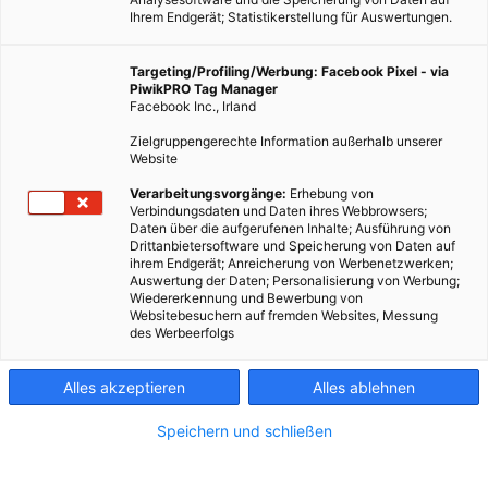
Ihrem Endgerät; Statistikerstellung für Auswertungen.
Targeting/Profiling/Werbung: Facebook Pixel - via
PiwikPRO Tag Manager
Facebook Inc., Irland
Zielgruppengerechte Information außerhalb unserer
Website
Verarbeitungsvorgänge:
Erhebung von
Fotocredit: Pixabay/Free-Photos
Verbindungsdaten und Daten ihres Webbrowsers;
Daten über die aufgerufenen Inhalte; Ausführung von
Drittanbietersoftware und Speicherung von Daten auf
ihrem Endgerät; Anreicherung von Werbenetzwerken;
Der größte CO2-Verursacher der Welt strebt ein
Auswertung der Daten; Personalisierung von Werbung;
Wiedererkennung und Bewerbung von
fundamentales Umdenken in Sachen Klimaschutz an. Wie das
Websitebesuchern auf fremden Websites, Messung
gelingen soll, bleibt aber noch offen.
des Werbeerfolgs
Alles akzeptieren
Alles ablehnen
Dieser Artikel wurde am 2. Dezember 2020 veröffentlicht
und ist möglicherweise nicht mehr aktuell!
Speichern und schließen
China produziert weltweit gesehen das meiste CO2. Bisher
stand der Umweltschutz dort nicht gerade an erster Stelle. Doch