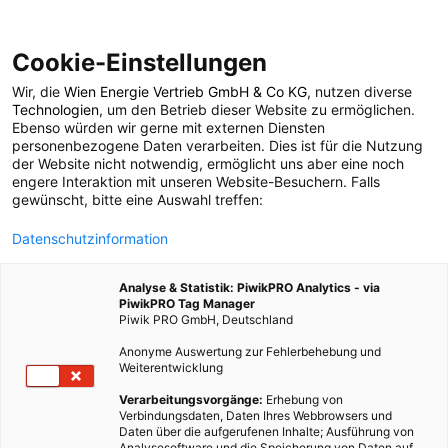
Cookie-Einstellungen
Wir, die
Wien Energie Vertrieb GmbH & Co KG
, nutzen diverse
ENERGIEPOLITIK
Technologien
, um den Betrieb dieser Website zu ermöglichen.
Ebenso würden wir gerne mit externen Diensten
China will bis 2060
personenbezogene Daten verarbeiten. Dies ist für die Nutzung
der Website nicht notwendig, ermöglicht uns aber eine noch
engere Interaktion mit unseren Website-Besuchern. Falls
CO2-neutral werden
gewünscht, bitte eine Auswahl treffen:
Datenschutzinformation
2. DEZEMBER 2020
2 MINUTEN LESEZEIT
Analyse & Statistik: PiwikPRO Analytics - via
PiwikPRO Tag Manager
Piwik PRO GmbH, Deutschland
Anonyme Auswertung zur Fehlerbehebung und
Weiterentwicklung
Verarbeitungsvorgänge:
Erhebung von
Verbindungsdaten, Daten Ihres Webbrowsers und
Daten über die aufgerufenen Inhalte; Ausführung von
Analysesoftware und die Speicherung von Daten auf