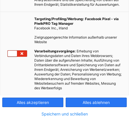
Ihrem Endgerät; Statistikerstellung für Auswertungen.
Targeting/Profiling/Werbung: Facebook Pixel - via
PiwikPRO Tag Manager
Facebook Inc., Irland
Zielgruppengerechte Information außerhalb unserer
Website
Verarbeitungsvorgänge:
Erhebung von
Verbindungsdaten und Daten ihres Webbrowsers;
Daten über die aufgerufenen Inhalte; Ausführung von
ENERGIEPOLITIK
Drittanbietersoftware und Speicherung von Daten auf
ihrem Endgerät; Anreicherung von Werbenetzwerken;
Energie-Effizienzprojekte in EU-weiter Datenbank
Auswertung der Daten; Personalisierung von Werbung;
gesammelt
Wiedererkennung und Bewerbung von
Websitebesuchern auf fremden Websites, Messung
23. MÄRZ 2013
VON
MARTINA LIEL
des Werbeerfolgs
Die EU-Initiative CONCERTO hat auf der ISH-Messe in Frankfurt
Alles akzeptieren
Alles ablehnen
ihre neue Datenbank vorgestellt. Auf dieser sind erprobte
Maßnahmen zur Energieeffizienz und zum Einsatz
Speichern und schließen
erneuerbaren Energien bei Sanierung und Neubau zugänglich.
…