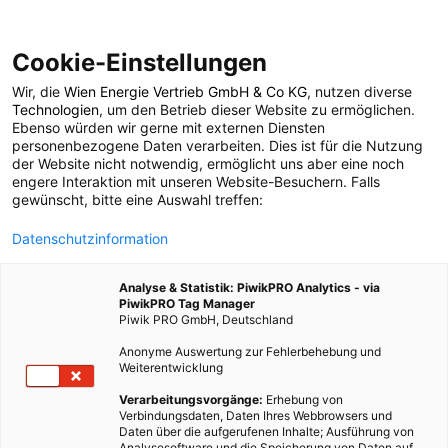
Cookie-Einstellungen
Wir, die
Wien Energie Vertrieb GmbH & Co KG
, nutzen diverse
POSTS BY TAG
Technologien
, um den Betrieb dieser Website zu ermöglichen.
Ebenso würden wir gerne mit externen Diensten
Deep Green
personenbezogene Daten verarbeiten. Dies ist für die Nutzung
der Website nicht notwendig, ermöglicht uns aber eine noch
engere Interaktion mit unseren Website-Besuchern. Falls
Technologie
gewünscht, bitte eine Auswahl treffen:
Datenschutzinformation
1 BEITRAG
Analyse & Statistik: PiwikPRO Analytics - via
PiwikPRO Tag Manager
Piwik PRO GmbH, Deutschland
Anonyme Auswertung zur Fehlerbehebung und
Weiterentwicklung
Verarbeitungsvorgänge:
Erhebung von
Verbindungsdaten, Daten Ihres Webbrowsers und
Daten über die aufgerufenen Inhalte; Ausführung von
Analysesoftware und die Speicherung von Daten auf